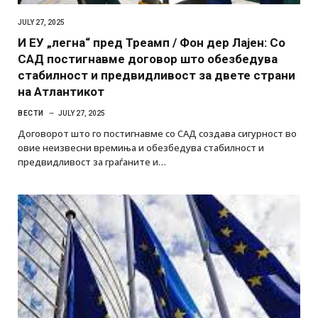
JULY 27, 2025
И ЕУ „легна“ пред Треамп / Фон дер Лајен: Со
САД постигнавме договор што обезбедува
стабилност и предвидливост за двете страни
на Атлантикот
ВЕСТИ
JULY 27, 2025
Договорот што го постигнавме со САД создава сигурност во
овие неизвесни времиња и обезбедува стабилност и
предвидливост за граѓаните и…