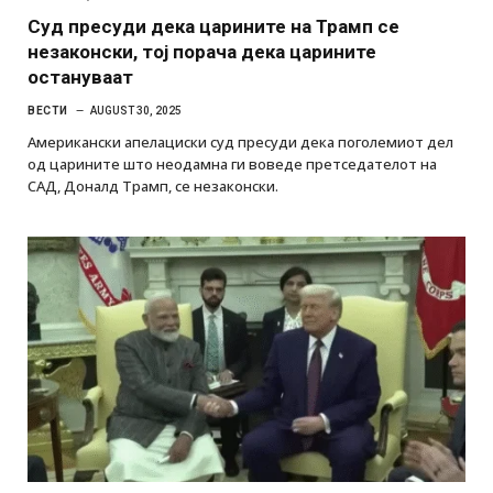
Суд пресуди дека царините на Трамп се
незаконски, тој порача дека царините
остануваат
ВЕСТИ
AUGUST 30, 2025
Американски апелациски суд пресуди дека поголемиот дел
од царините што неодамна ги воведе претседателот на
САД, Доналд Трамп, се незаконски.