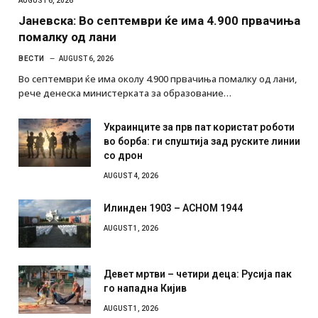
AUGUST 6, 2026
Јаневска: Во септември ќе има 4.900 првачиња
помалку од лани
ВЕСТИ
AUGUST 6, 2026
Во септември ќе има околу 4.900 првачиња помалку од лани,
рече денеска министерката за образование…
Украинците за прв пат користат роботи
во борба: ги спуштија зад руските линии
со дрон
AUGUST 4, 2026
Илинден 1903 – АСНОМ 1944
AUGUST 1, 2026
Девет мртви – четири деца: Русија пак
го нападна Кијив
AUGUST 1, 2026