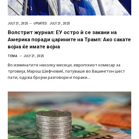
JULY 21, 2025
UPDATED:
JULY 21, 2025
Волстрит журнал: ЕУ остро ѝ се закани на
Америка поради царините на Трамп: Ако сакате
војна ќе имате војна
ТЕМА
JULY 21, 2025
Во изминатите неколку месеци, европскиот комесар за
трговија, Марош Шефчовиќ, патуваше во Вашингтон шест
пати, одржа бројни разговори и пораки…