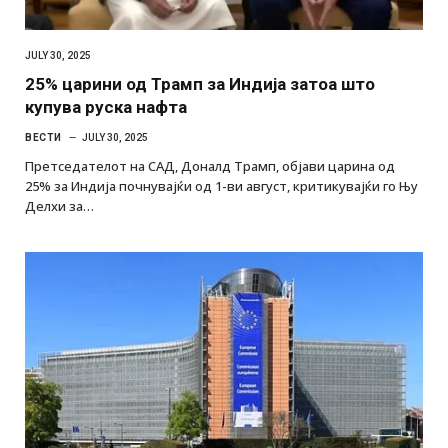
JULY 30, 2025
25% царини од Трамп за Индија затоа што
купува руска нафта
ВЕСТИ
JULY 30, 2025
Претседателот на САД, Доналд Трамп, објави царина од
25% за Индија почнувајќи од 1-ви август, критикувајќи го Њу
Делхи за…