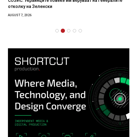
СОЗИС: Украинците повеќе им веруваат на генералите
отколку на Зеленски
AUGUST 7, 2026