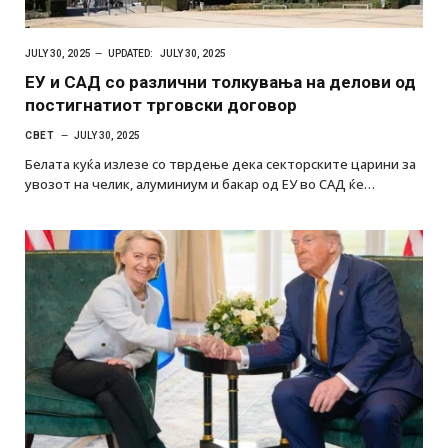
JULY 30, 2025
UPDATED:
JULY 30, 2025
ЕУ и САД со различни толкувања на делови од
постигнатиот трговски договор
СВЕТ
JULY 30, 2025
Белата куќа излезе со тврдење дека секторските царини за
увозот на челик, алуминиум и бакар од ЕУ во САД ќе…