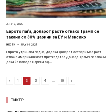
JULY 14, 2025
Еврото паѓа, доларот расте откако Трамп се
закани со 30% царини за ЕУ и Мексико
ВЕСТИ
JULY 14, 2025
Еврото утринава падна, додека доларот оствари мал раст
откако американскиот претседател Доналд Трамп се закани
дека ќе воведе царина од…
Previous
…
Next
1
2
3
4
10
ТИКЕР