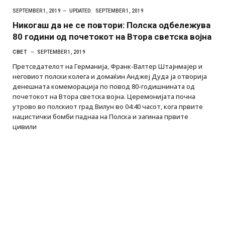
SEPTEMBER 1, 2019
UPDATED:
SEPTEMBER 1, 2019
Никогаш да не се повтори: Полска одбележува
80 години од почетокот на Втора светска војна
СВЕТ
SEPTEMBER 1, 2019
Претседателот на Германија, Франк-Валтер Штајнмајер и
неговиот полски колега и домаќин Анджеј Дуда ја отворија
денешната комеморација по повод 80-годишнината од
почетокот на Втора светска војна. Церемонијата почна
утрово во полскиот град Вилун во 04:40 часот, кога првите
нацистички бомби паднаа на Полска и загинаа првите
цивили