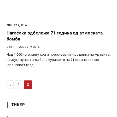
AUGUST 9, 2016
Нагасаки одбележа 71 година од атмоската
бомба
СВЕТ
AUGUST 9, 2016
Над 1.000 луѓе, меѓу кои и преживеани и роднина на жртвите,
присуствуваа на одбележувањето на 71 година откако
јапонскиот град…
Previous
1
2
ТИКЕР