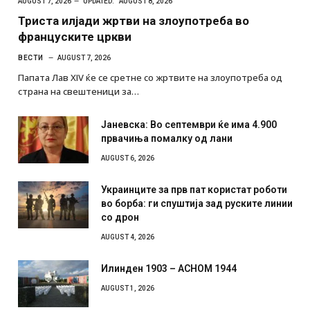
AUGUST 7, 2026
UPDATED:
AUGUST 8, 2026
Триста илјади жртви на злоупотреба во
француските цркви
ВЕСТИ
AUGUST 7, 2026
Папата Лав XIV ќе се сретне со жртвите на злоупотреба од
страна на свештеници за…
Јаневска: Во септември ќе има 4.900
првачиња помалку од лани
AUGUST 6, 2026
Украинците за прв пат користат роботи
во борба: ги спуштија зад руските линии
со дрон
AUGUST 4, 2026
Илинден 1903 – АСНОМ 1944
AUGUST 1, 2026