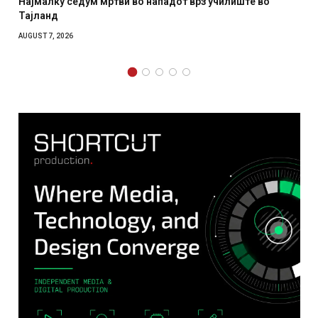
з училиште во
СОЗИС: Украинците повеќе им веруваат н
отколку на Зеленски
AUGUST 7, 2026