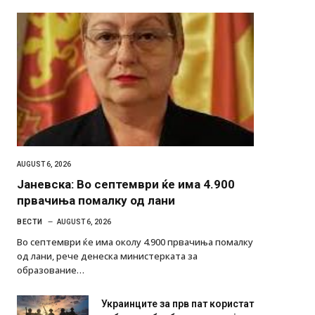
AUGUST 6, 2026
Јаневска: Во септември ќе има 4.900
првачиња помалку од лани
ВЕСТИ
AUGUST 6, 2026
Во септември ќе има околу 4.900 првачиња помалку
од лани, рече денеска министерката за
образование…
Украинците за прв пат користат
роботи во борба: ги спуштија