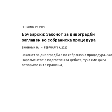
FEBRUARY 19, 2022
Бочварски: Законот за дивоградби
заглавен во собраниска процедура
ЕКОНОМИЈА
FEBRUARY 19, 2022
Законот за дивоградби е во собраниска процедура. Ак
Парламентот е подготвен за дебата, тука сме да ги
отвориме сите прашања,…