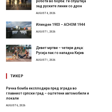
зад руските линии со дрон
AUGUST 4, 2026
Илинден 1903 – АСНОМ 1944
AUGUST 1, 2026
Девет мртви – четири деца:
Русија пак го нападна Кијив
AUGUST 1, 2026
ТИКЕР
И Данска се милитарилизира – воведува нова
Уште д
11-месечна воена
во глав
завитк
AUGUST 4, 2026
AUGUST 2,