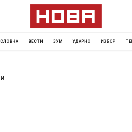
АСЛОВНА
ВЕСТИ
ЗУМ
УДАРНО
ИЗБОР
ТЕ
БИ
 Крит, …
Рачна бомба експлодира пред зграда во
главниот српски град – оштетени автомобили и
локали
AUGUST 6, 2026