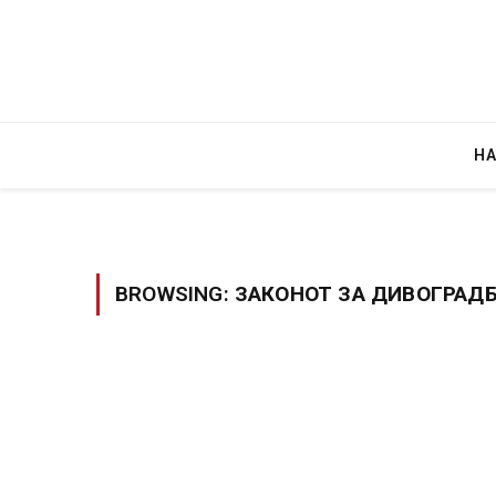
Н
BROWSING:
ЗАКОНОТ ЗА ДИВОГРАД
Грција: Горат Парос, Андрос, Калимнос,
JULY 30, 2026