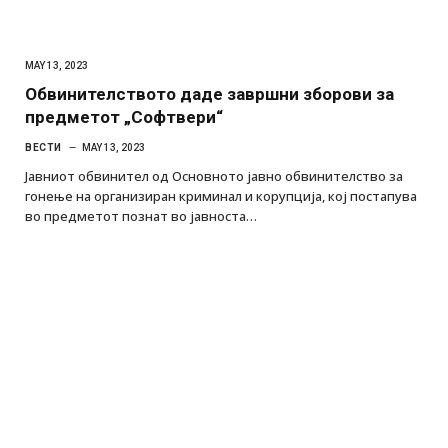
MAY 13, 2023
Обвинителството даде завршни зборови за
предметот „Софтвери“
ВЕСТИ
MAY 13, 2023
Jавниот обвинител од Основното јавно обвинителство за
гонење на организиран криминал и корупција, кој постапува
во предметот познат во јавноста…