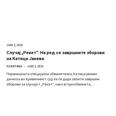
JUNE 2, 2020
Случај „Рекет“: На ред се завршните зборови
на Катица Јанева
ПОЛИТИКА
JUNE 2, 2020
Поранешната специјална обвинителка, Катица Јанева
денеска во Кривичниот суд ќе ги даде своите завршни
зборови за случајот „Рекет”, како второобвинета,…