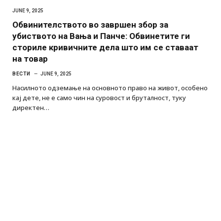
JUNE 9, 2025
Обвинителството во завршен збор за
убиството на Вања и Панче: Обвинетите ги
сториле кривичните дела што им се ставаат
на товар
ВЕСТИ
JUNE 9, 2025
Насилното одземање на основното право на живот, особено
кај дете, не е само чин на суровост и бруталност, туку
директен…