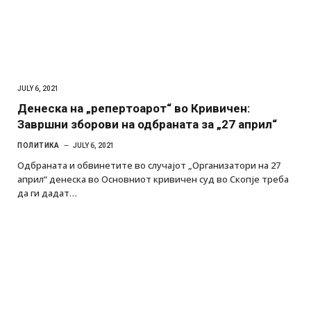
JULY 6, 2021
Денеска на „репертоарот“ во Кривичен:
Завршни зборови на одбраната за „27 април“
ПОЛИТИКА
JULY 6, 2021
Одбраната и обвинетите во случајот „Организатори на 27
април“ денеска во Основниот кривичен суд во Скопје треба
да ги дадат…