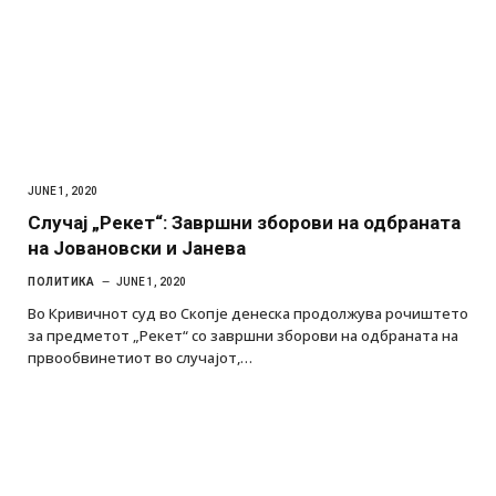
JUNE 1, 2020
Случај „Рекет“: Завршни зборови на одбраната
на Јовановски и Јанева
ПОЛИТИКА
JUNE 1, 2020
Во Кривичнот суд во Скопје денеска продолжува рочиштето
за предметот „Рекет“ со завршни зборови на одбраната на
првообвинетиот во случајот,…