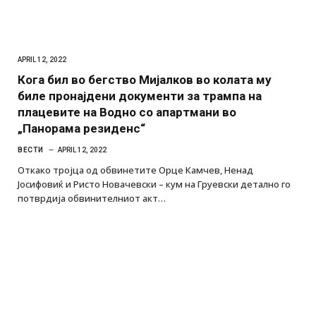
APRIL 12, 2022
Кога бил во бегство Мијалков во колата му
биле пронајдени документи за трампа на
плацевите на Водно со апартмани во
„Панорама резиденс“
ВЕСТИ
APRIL 12, 2022
Откако тројца од обвинетите Орце Камчев, Ненад
Јосифовиќ и Ристо Новачевски – кум на Груевски детално го
потврдија обвинителниот акт…