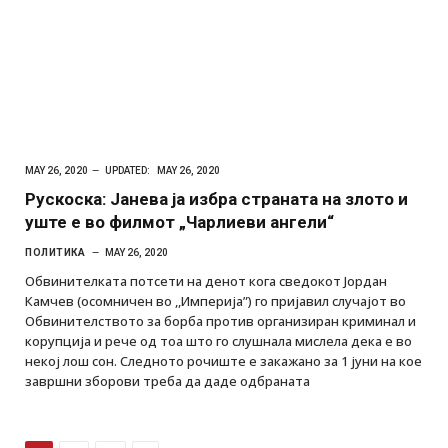
MAY 26, 2020
UPDATED:
MAY 26, 2020
Рускоска: Јанева ја избра страната на злото и
уште е во филмот „Чарлиеви ангели“
ПОЛИТИКА
MAY 26, 2020
Обвинителката потсети на денот кога сведокот Јордан
Камчев (осомничен во ,,Империја”) го пријавил случајот во
Обвинителството за борба против организиран криминал и
корупција и рече од тоа што го слушнала мислела дека е во
некој лош сон. Следното рочиште е закажано за 1 јуни на кое
завршни зборови треба да даде одбраната