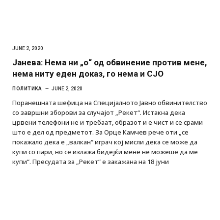
JUNE 2, 2020
Јанева: Нема ни „о“ од обвинение против мене,
нема ниту еден доказ, го нема и СЈО
ПОЛИТИКА
JUNE 2, 2020
Поранешната шефица на Специјалното Јавно обвинителство
со завршни зборови за случајот „Рекет“. Истакна дека
црвени телефони не и требаат, образот и е чист и се срами
што е дел од предметот. За Орце Камчев рече оти „се
покажало дека е „валкан“ играч кој мисли дека се може да
купи со пари, но се излажа бидејќи мене не можеше да ме
купи“. Пресудата за „Рекет“ е закажана на 18 јуни