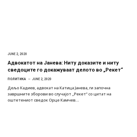
JUNE 2, 2020
Адвокатот на Јанева: Ниту доказите и ниту
сведоците го докажуваат делото во „Рекет“
ПОЛИТИКА
JUNE 2, 2020
Дељо Кадиев, адвокат на Катица Јанева, ги започна
завршните зборови во случајот „Рекет“ со цитат на
оштетениот сведок Орце Камчев…