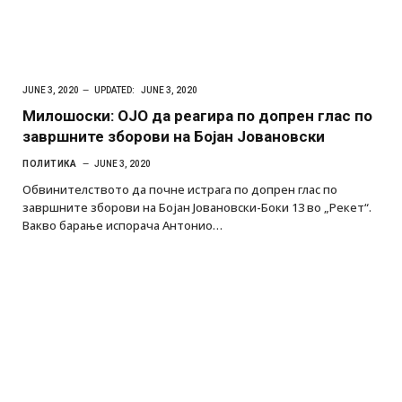
JUNE 3, 2020
UPDATED:
JUNE 3, 2020
Милошоски: ОЈО да реагира по допрен глас по
завршните зборови на Бојан Јовановски
ПОЛИТИКА
JUNE 3, 2020
Обвинителството да почне истрага по допрен глас по
завршните зборови на Бојан Јовановски-Боки 13 во „Рекет“.
Вакво барање испорача Антонио…