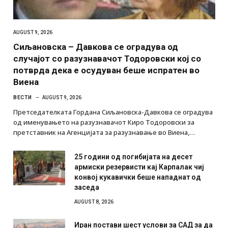
AUGUST 9, 2026
Сиљановска – Давкова се оградува од
случајот со разузнавачот Тодоровски кој со
потврда дека е осудуван беше испратен во
Виена
ВЕСТИ
AUGUST 9, 2026
Претседателката Гордана Сиљановска-Давкова се оградува
од именувањето на разузнавачот Киро Тодоровски за
претставник на Агенцијата за разузнавање во Виена,…
25 години од погибијата на десет
армиски резервисти кај Карпалак чиј
конвој кукавички беше нападнат од
заседа
AUGUST 8, 2026
Иран постави шест услови за САД за да