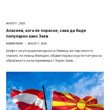
AUGUST 1, 2023
Апасиев, кога ќе порасне, сака да биде
популарен како Заев
КОМЕНТАРИ
AUGUST 1, 2023
Шефот на ултрадесничарската Левица, во партиското
гласило, по повод Илинден, објави порака која потсетува на
обраќањето на експремиерот Зоран Заев…