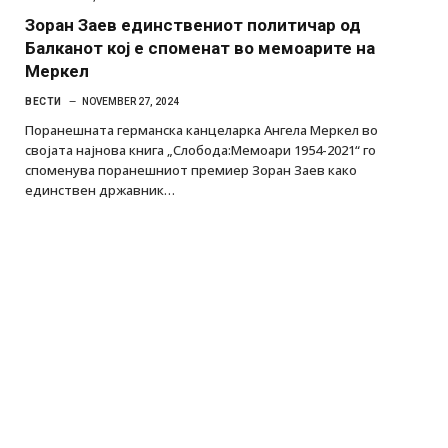
Зоран Заев единствениот политичар од
Балканот кој е споменат во мемоарите на
Меркел
ВЕСТИ
NOVEMBER 27, 2024
Поранешната германска канцеларка Ангела Меркел во
својата најнова книга „Слобода:Мемоари 1954-2021“ го
споменува поранешниот премиер Зоран Заев како
единствен државник…