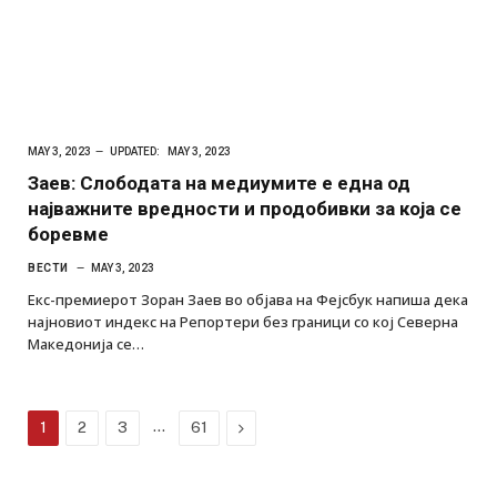
MAY 3, 2023
UPDATED:
MAY 3, 2023
Заев: Слободата на медиумите е една од
најважните вредности и продобивки за која се
боревме
ВЕСТИ
MAY 3, 2023
Екс-премиерот Зоран Заев во објава на Фејсбук напиша дека
најновиот индекс на Репортери без граници со кој Северна
Македонија се…
…
Next
1
2
3
61