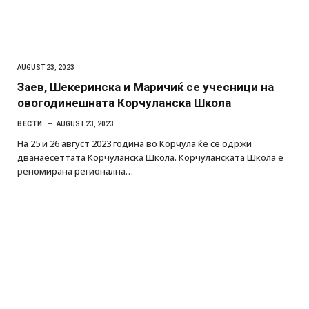
AUGUST 23, 2023
Заев, Шекеринска и Маричиќ се учесници на
овогодинешната Корчуланска Школа
ВЕСТИ
AUGUST 23, 2023
На 25 и 26 август 2023 година во Корчула ќе се одржи
дванаесеттата Корчуланска Школа. Корчуланската Школа е
реномирана регионална…