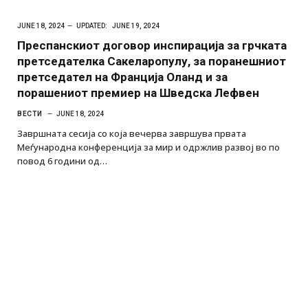
JUNE 18, 2024
UPDATED:
JUNE 19, 2024
Преспанскиот договор инспирација за грчката
претседателка Сакеларопулу, за поранешниот
претседател на Франција Оланд и за
порашениот премиер на Шведска Лефвен
ВЕСТИ
JUNE 18, 2024
Завршната сесија со која вечерва завршува првата
Меѓународна конференција за мир и одржлив развој во по
повод 6 години од…