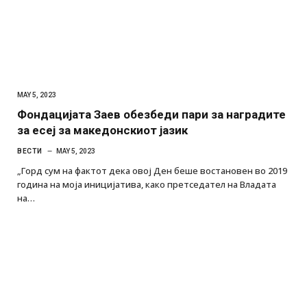
MAY 5, 2023
Фондацијата Заев обезбеди пари за наградите
за есеј за македонскиот јазик
ВЕСТИ
MAY 5, 2023
„Горд сум на фактот дека овој Ден беше востановен во 2019
година на моја иницијатива, како претседател на Владата
на…