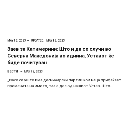
MAY 12, 2023
UPDATED:
MAY 12, 2023
Заев за Катимерини: Што и да се случи во
Северна Македонија во иднина, Уставот ќе
биде почитуван
ВЕСТИ
MAY 12, 2023
„Иако се уште има десничарски партии кои не ја прифаќаат
промената на името, таа е дел од нашиот Устав. Што…