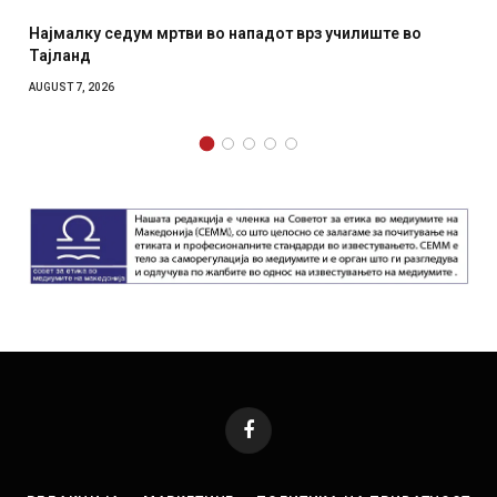
чилиште во
СОЗИС: Украинците повеќе им веруваат на г
отколку на Зеленски
AUGUST 7, 2026
Facebook