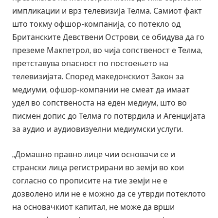
импликации и врз телевизија Телма. Самиот факт
што токму офшор-компанија, со потекло од
Британските Девствени Острови, се обидува да го
преземе Макпетрол, во чија сопственост е Телма,
претставува опасност по постоењето на
телевизијата. Според македонскиот Закон за
медиуми, офшор-компании не смеат да имаат
удел во сопственоста на еден медиум, што во
писмен допис до Телма го потврдила и Агенцијата
за аудио и аудиовизуелни медиумски услуги.
„Домашно правно лице чии основачи се и
странски лица регистрирани во земји во кои
согласно со прописите на тие земји не е
дозволено или не е можно да се утврди потеклото
на основачкиот капитал, не може да врши