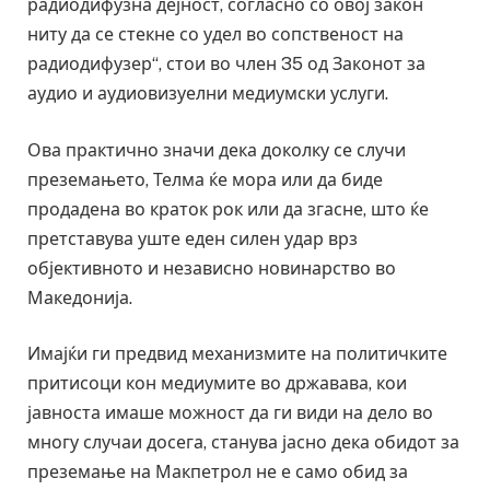
радиодифузна дејност, согласно со овој закон
ниту да се стекне со удел во сопственост на
радиодифузер“, стои во член 35 од Законот за
аудио и аудиовизуелни медиумски услуги.
Ова практично значи дека доколку се случи
преземањето, Телма ќе мора или да биде
продадена во краток рок или да згасне, што ќе
претставува уште еден силен удар врз
објективното и независно новинарство во
Македонија.
Имајќи ги предвид механизмите на политичките
притисоци кон медиумите во државава, кои
јавноста имаше можност да ги види на дело во
многу случаи досега, станува јасно дека обидот за
преземање на Макпетрол не е само обид за