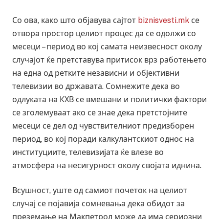
Со ова, како што објавува сајтот
biznisvesti.mk
се
отвора простор целиот процес да се одолжи со
месеци – период во кој самата неизвесност околу
случајот ќе претставува притисок врз работењето
на една од ретките независни и објективни
телевизии во државата. Сомнежите дека во
одлуката на КХВ се вмешани и политички фактори
се зголемуваат ако се знае дека претстојните
месеци се дел од чувствителниот предизборен
период, во кој поради калкулантскиот однос на
институциите, телевизијата ќе влезе во
атмосфера на несигурност околу својата иднина.
Всушност, уште од самиот почеток на целиот
случај се појавија сомневања дека обидот за
преземање на Макпетрол може да има сериозни