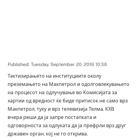
Published: Tuesday, September 20, 2016 10:38
Тактизирањето на институциите околу
преземањето на Макпетрол и одолговлекувањето
на процесот на одлучување во Комисијата за
хартии од вредност ќе биде притисок не само врз
Макпетрол, туку и врз телевизија Телма. КХВ
вчера реши да ја запре постапката и
одговорноста за одлуката да ја префрли врз друг
државен орган, кој не го открива.