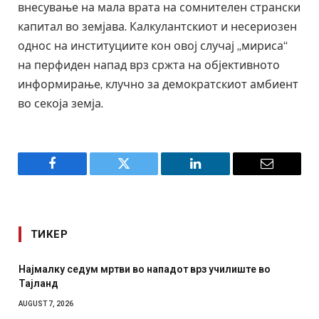
внесување на мала врата на сомнителен странски
капитал во земјава. Калкулантскиот и несериозен
однос на институциите кон овој случај „мириса“
на перфиден напад врз сржта на објективното
информирање, клучно за демократскиот амбиент
во секоја земја.
Facebook
Twitter
LinkedIn
Email
ТИКЕР
во
СОЗИС: Украинците повеќе им веруваат на генералит
отколку на Зеленски
AUGUST 7, 2026