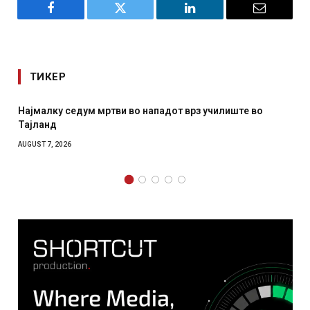
Facebook
Twitter
LinkedIn
Email
ТИКЕР
лиште во
СОЗИС: Украинците повеќе им веруваат на ген
отколку на Зеленски
AUGUST 7, 2026