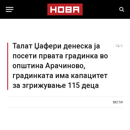
Талат Џафери денеска ја
0
посети првата градинка во
општина Арачиново,
градинката има капацитет
за згрижување 115 деца
ВЕСТИ