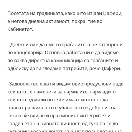
Посетата на градинката, како што изјави Џафери,
е негова дневна активност, покрај тие во
Кабинетот.
– Должни сме да сме со граѓаните, а не затворени
во канцеларија. Основна работа ни е да бидеме
во ваква директна комуникација со граѓаните и
одблиску да ги гледаме потребите, рече Џафери.
-Задоволство е да ги видам овие предуслови овде
кои што се наменети за најмилите, најмладите
кои што од мали нозе ќе имаат можност да
прават разлика што е убаво, што е добро и тоа
секако ќе влијае и врз нивниот интегритет и
градењето на нивната личност, од тука па се до
ситуација кога ќе дојдат да бидат полнолетни. Од