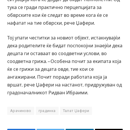
тука се гради практично перцепцијата за
обврските кои ќе следат во време кога ќе се
нафатат на тие обврски, рече Џафери.
Тој упати честитки за новиот објект, истакнувајќи
дека родителите ќе бидат поспокојни знаејќи дека
децата ги оставаат во соодветни услови, во
соодветна грижа. – Особена почит за екипата која
ќе се грижи за децата овде, тие кои се
ангажирани. Почит поради работата која ја
вршат, рече Џафери на настанот, придружуван од
градоначалникот Ридван Ибраими.
Арачиново
градинка
Талат Џафери