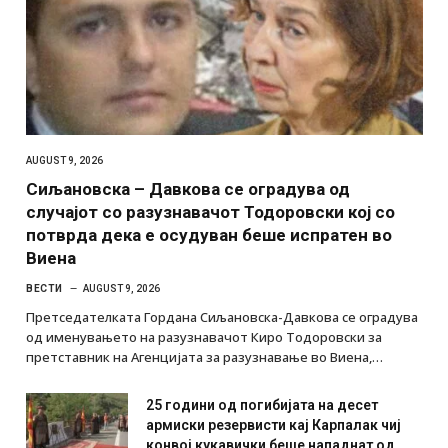
AUGUST 9, 2026
Сиљановска – Давкова се оградува од
случајот со разузнавачот Тодоровски кој со
потврда дека е осудуван беше испратен во
Виена
ВЕСТИ
AUGUST 9, 2026
Претседателката Гордана Сиљановска-Давкова се оградува
од именувањето на разузнавачот Киро Тодоровски за
претставник на Агенцијата за разузнавање во Виена,…
25 години од погибијата на десет
армиски резервисти кај Карпалак чиј
конвој кукавички беше нападнат од