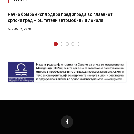
д зграда во главниот
И Данска се милитарилизира – в
омобили и локали
месечна воена
AUGUST 4, 2026
Facebook