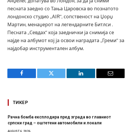
Анџелес допатува во Лондон, за да ја сними
песната заедно со Тања Царовска во познатото
лондонско студио „AIR“, сопственост на Џорџ
Мартин, менаџерот на легендарните Битлси .
Песната „Севдах“ која заеднички ја снимија се
најде на албумот кој ја освои наградата „Греми“ за
најдобар инструментален албум.
Facebook
Twitter
LinkedIn
Email
ТИКЕР
 главниот
И Данска се милитарилизира – воведува нов
окали
месечна воена
AUGUST 4, 2026