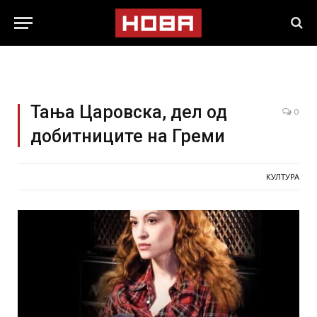
Тања Царовска, дел од
0
добитниците на Греми
КУЛТУРА