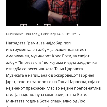
Published: Thursday, February 14, 2013 11:55
Наградата Греми , за најдобар поп
инструментален албум ја освои познатиот
Американец, музичарот Крис Боти, за својот
албум “Impressions” во кој има и една заедничка
изведба со ресенчанката Тања Царовска
Музиката е напишана од оскаровецот Габриел
Јарет, текстот за хорот е на Тања Царовска, која со
нејзиниот прекрасен глас во нејзин препознатлив
стил ја надополнува композиијата на Боти.
Минатата година Боти, специјално од Лос