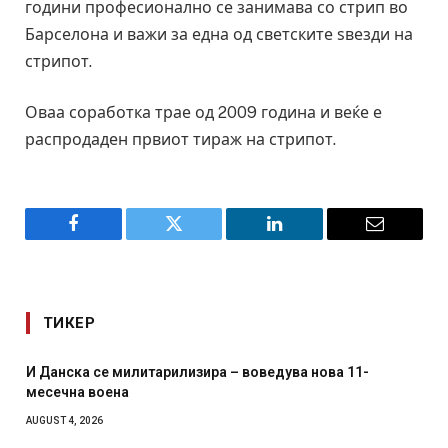
години професионално се занимава со стрип во
Барселона и важи за една од светските ѕвезди на
стрипот.
Оваа соработка трае од 2009 година и веќе е
распродаден првиот тираж на стрипот.
Facebook
Twitter
LinkedIn
Email
ТИКЕР
И Данска се милитарилизира – воведува нова 11-
месечна воена
AUGUST 4, 2026