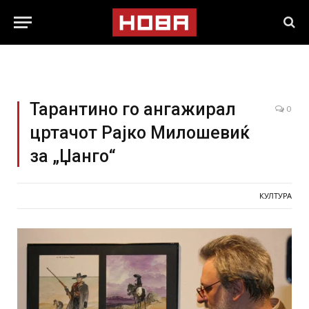
Тарантино го ангажирал
0
цртачот Рајко Милошевиќ
за „Џанго“
КУЛТУРА