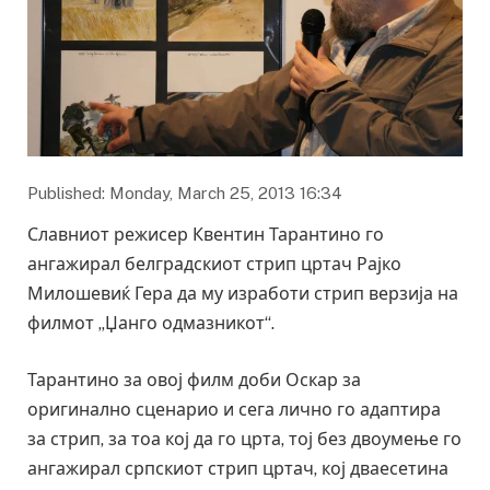
Published: Monday, March 25, 2013 16:34
Славниот режисер Квентин Тарантино го
ангажирал белградскиот стрип цртач Рајко
Милошевиќ Гера да му изработи стрип верзија на
филмот „Џанго одмазникот“.
Тарантино за овој филм доби Оскар за
оригинално сценарио и сега лично го адаптира
за стрип, за тоа кој да го црта, тој без двоумење го
ангажирал српскиот стрип цртач, кој дваесетина