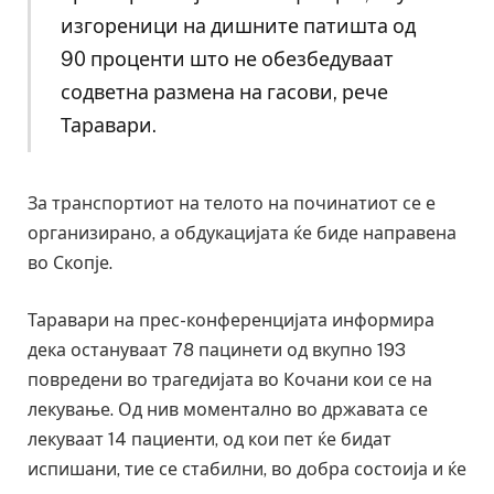
изгореници на дишните патишта од
90 проценти што не обезбедуваат
содветна размена на гасови, рече
Таравари.
За транспортиот на телото на починатиот се е
организирано, а обдукацијата ќе биде направена
во Скопје.
Таравари на прес-конференцијата информира
дека остануваат 78 пацинети од вкупно 193
повредени во трагедијата во Кочани кои се на
лекување. Од нив моментално во државата се
лекуваат 14 пациенти, од кои пет ќе бидат
испишани, тие се стабилни, во добра состоија и ќе