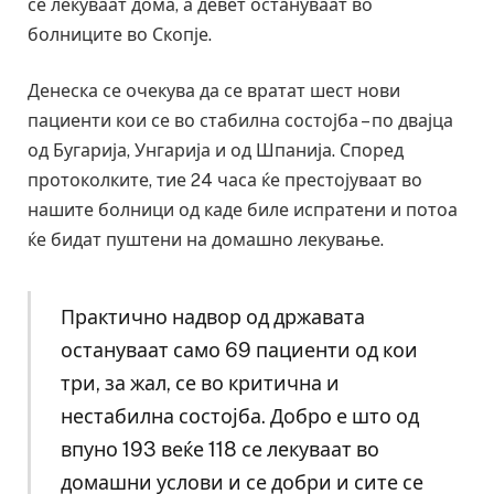
се лекуваат дома, а девет остануваат во
болниците во Скопје.
Денеска се очекува да се вратат шест нови
пациенти кои се во стабилна состојба – по двајца
од Бугарија, Унгарија и од Шпанија. Според
протоколките, тие 24 часа ќе престојуваат во
нашите болници од каде биле испратени и потоа
ќе бидат пуштени на домашно лекување.
Практично надвор од државата
остануваат само 69 пациенти од кои
три, за жал, се во критична и
нестабилна состојба. Добро е што од
впуно 193 веќе 118 се лекуваат во
домашни услови и се добри и сите се