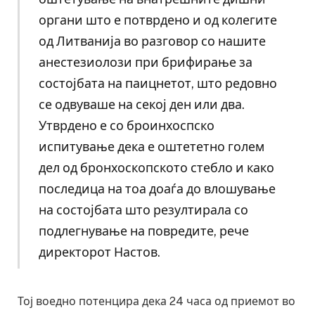
органи што е потврдено и од колегите
од Литванија во разговор со нашите
анестезиолози при брифирање за
состојбата на паицнетот, што редовно
се одвуваше на секој ден или два.
Утврдено е со броинхоспско
испитување дека е оштететно голем
дел од бронхоскопското стебло и како
последица на тоа доаѓа до влошување
на состојбата што резултирала со
подлегнување на повредите, рече
директорот Настов.
Тој воедно потенцира дека 24 часа од приемот во