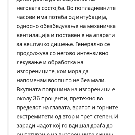
неговата состојба. Во попладневните
часови има потеба од интубација,
односно обезбедување на механичка
вентилација и поставен е на апарати
за вештачко дишење. Генерално се
продолжува со негово интензивно
лекување и обработка на
изгорениците, кои мора да
напоменам воопшто не беа мали.
Вкупната површина на изгореници е
околу 36 проценти, претежно во
пределот на главата, вратот и горните
екстремитети од втор и трет степен. И
заради чадот кој го вдишал доаѓа до
оштетување на внатрешните дишни