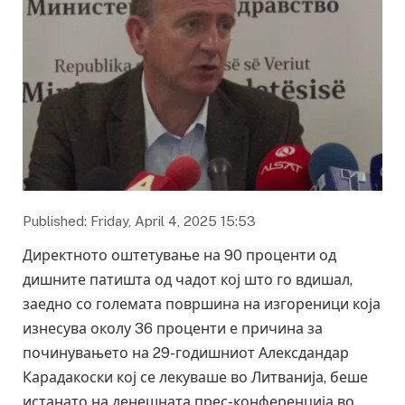
Published: Friday, April 4, 2025 15:53
Директното оштетување на 90 проценти од
дишните патишта од чадот кој што го вдишал,
заедно со големата површина на изгореници која
изнесува околу 36 проценти е причина за
починувањето на 29-годишниот Алексдандар
Карадакоски кој се лекуваше во Литванија, беше
истанато на денешната прес-конференција во