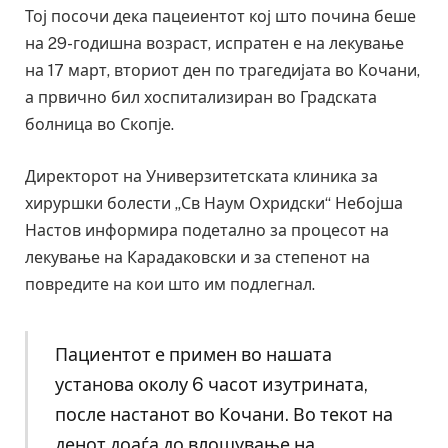
Тој посочи дека пацеиентот кој што почина беше
на 29-годишна возраст, испратен е на лекување
на 17 март, вториот ден по трагедијата во Кочани,
а првично бил хоспитализиран во Градската
болница во Скопје.
Директорот на Универзитетската клиника за
хируршки болести „Св Наум Охридски“ Небојша
Настов информира подетално за процесот на
лекување на Карадаковски и за степенот на
повредите на кои што им подлегнал.
Пациентот е примен во нашата
установа околу 6 часот изутрината,
после настанот во Кочани. Во текот на
денот доаѓа до влошување на