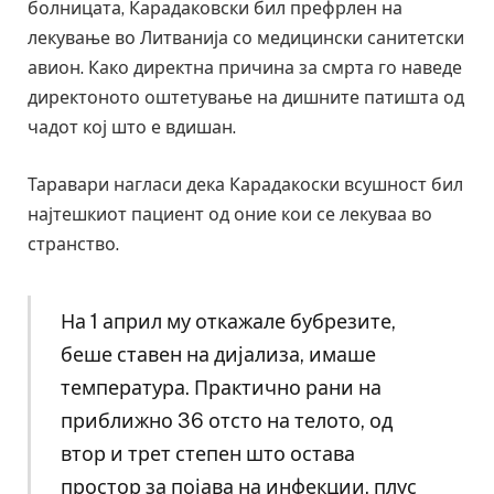
болницата, Карадаковски бил префрлен на
лекување во Литванија со медицински санитетски
авион. Како директна причина за смрта го наведе
директоното оштетување на дишните патишта од
чадот кој што е вдишан.
Таравари нагласи дека Карадакоски всушност бил
најтешкиот пациент од оние кои се лекуваа во
странство.
На 1 април му откажале бубрезите,
беше ставен на дијализа, имаше
температура. Практично рани на
приближно 36 отсто на телото, од
втор и трет степен што остава
простор за појава на инфекции, плус