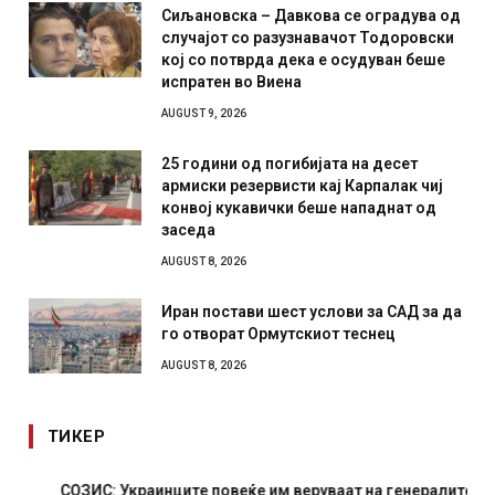
Сиљановска – Давкова се оградува од
случајот со разузнавачот Тодоровски
кој со потврда дека е осудуван беше
испратен во Виена
AUGUST 9, 2026
25 години од погибијата на десет
армиски резервисти кај Карпалак чиј
конвој кукавички беше нападнат од
заседа
AUGUST 8, 2026
Иран постави шест услови за САД за да
го отворат Ормутскиот теснец
AUGUST 8, 2026
ТИКЕР
СОЗИС: Украинците повеќе им веруваат на генералите