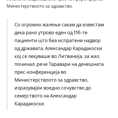
Министерствоото за здравство.
Со огромно жалење сакам да известам
дека рано утрово еден од 116-те
пациенти што беа испратени надвор
од државата, Александар Карадакоски
кој се лекуваше во Литванија, за жал,
починал, рече Таравари на денешната
прес-конференција во
Министерствоото за здравство,
изразувајќи воедно сочувство до
семејството на Александар
Карадакоски.