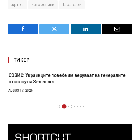
жртва
изгореници
Таравари
Facebook
Twitter
LinkedIn
Email
ТИКЕР
СОЗИС: Украинците повеќе им веруваат на генералите
отколку на Зеленски
AUGUST 7, 2026