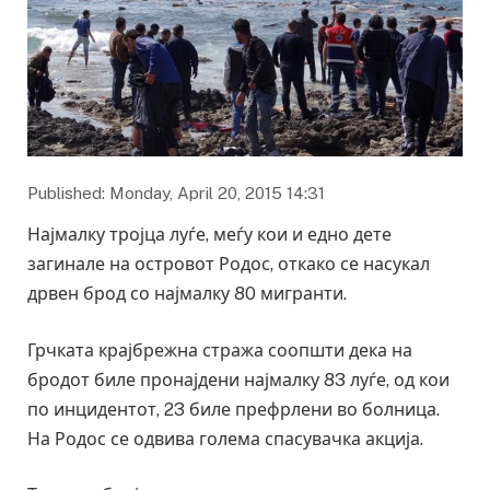
Published: Monday, April 20, 2015 14:31
Најмалку тројца луѓе, меѓу кои и едно дете
загинале на островот Родос, откако се насукал
дрвен брод со најмалку 80 мигранти.
Грчката крајбрежна стража соопшти дека на
бродот биле пронајдени најмалку 83 луѓе, од кои
по инцидентот, 23 биле префрлени во болница.
На Родос се одвива голема спасувачка акција.