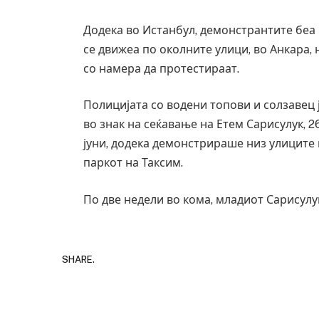
завиткан како роденденски подарок
Додека во Истанбул, демонстрантите беа 
AUGUST 2, 2026
се движеа по околните улици, во Анкара,
со намера да протестираат.
Полицијата со водени топови и солзавец 
во знак на сеќавање на Етем Сарисулук, 2
јуни, додека демонстрираше низ улиците 
паркот на Таксим.
По две недели во кома, младиот Сарисулу
SHARE.