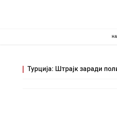
Н
Турција: Штрајк заради по
Уште двајца починаа од повредите во 
во главниот град на Русуија – експлоз
завиткан како роденденски подарок
AUGUST 2, 2026