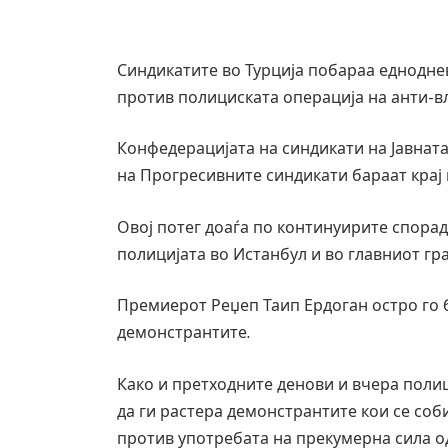
Синдикатите во Турција побараа еднодне
против полициската операција на анти-в
Конфедерацијата на синдикати на Јавната
на Прогресивните синдикати бараат крај н
Овој потег доаѓа по континуирите спора
полицијата во Истанбул и во главниот гра
Премиерот Реџеп Таип Ердоган остро го
демонстрантите.
Како и претходните денови и вчера поли
да ги растера демонстрантите кои се соби
Уште двајца починаа од повредите во 
против употребата на прекумерна сила од
во главниот град на Русуија – експлоз