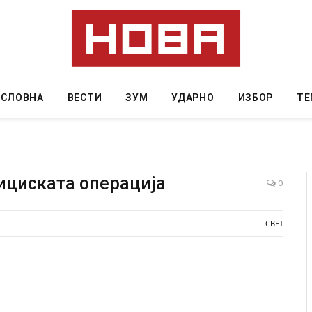
АСЛОВНА
ВЕСТИ
ЗУМ
УДАРНО
ИЗБОР
ТЕ
лициската операција
0
ресторан
Најмалку седум мртви во нападот врз училиште
СВЕТ
ивот бил
во Тајланд
AUGUST 7, 2026