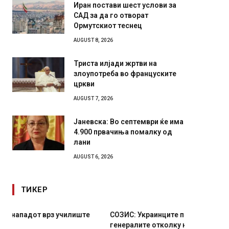
Иран постави шест услови за
САД за да го отворат
Ормутскиот теснец
AUGUST 8, 2026
Триста илјади жртви на
злоупотреба во француските
цркви
AUGUST 7, 2026
Јаневска: Во септември ќе има
4.900 првачиња помалку од
лани
AUGUST 6, 2026
ТИКЕР
СОЗИС: Украинците повеќе им веруваат на
Рачна 
генералите отколку на Зеленски
главни