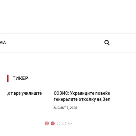
МА
ТИКЕР
СОЗИС: Украинците повеќе им веруваат на
Рачна 
генералите отколку на Зеленски
главни
локали
AUGUST 7, 2026
AUGUST 6,