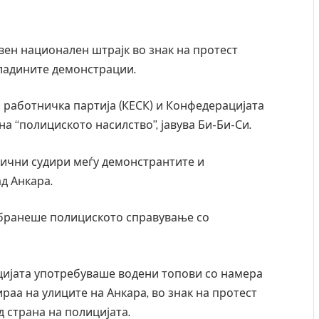
вен национален штрајк во знак на протест
ладините демонстрации.
 работничка партија (КЕСК) и Конфедерацијата
а “полициското насилство”, јавува Би-Би-Си.
дични судири меѓу демонстрантите и
д Анкара.
 бранеше полициското справување со
цијата употребуваше водени топови со намера
раа на улиците на Анкара, во знак на протест
ресторан
Најмалку седум мртви во нападот врз училиште
 страна на полицијата.
ивот бил
во Тајланд