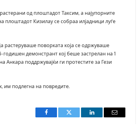
AUGUST 7, 2026
растерани од плоштадот Таксим, а најупорните
 на плоштадот Кизилау се собраа илјадници луѓе
ја растеруваше поворката која се одржуваше
6- годишен демонстрант кој беше застрелан на 1
на Анкара поддржувајќи ги протестите за Гези
к, им подлегна на повредите.
Facebook
Twitter
LinkedIn
Email