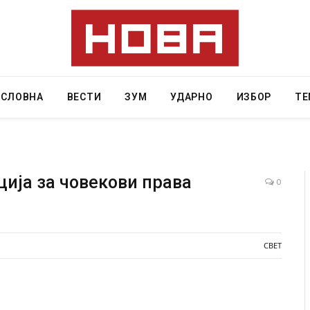
АСЛОВНА
ВЕСТИ
ЗУМ
УДАРНО
ИЗБОР
ТЕ
ција за човекови права
0
 Крит, …
Рачна бомба експлодира пред зграда во
главниот српски град – оштетени автомобили и
локали
СВЕТ
AUGUST 6, 2026