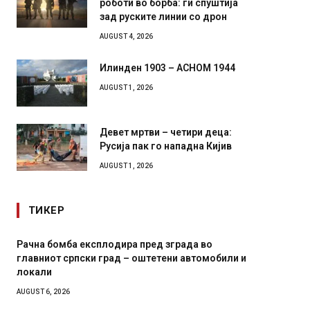
зад руските линии со дрон
AUGUST 4, 2026
Илинден 1903 – АСНОМ 1944
AUGUST 1, 2026
Девет мртви – четири деца:
Русија пак го нападна Кијив
AUGUST 1, 2026
ТИКЕР
И Данска се милитарилизира – воведува нова
Уште д
11-месечна воена
во глав
завитк
AUGUST 4, 2026
AUGUST 2,