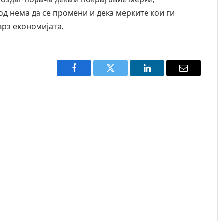
д нема да се промени и дека мерките кои ги
врз економијата.
Facebook
Twitter
LinkedIn
Email
 Крит, …
Рачна бомба експлодира пред зграда во
главниот српски град – оштетени автомобили и
локали
AUGUST 6, 2026