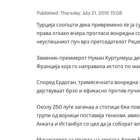
Published: Thursday, July 21, 2016 15:08
Турција соопшти дека привремено ќе ја с
права откако вчера прогласи вонредна с
неуспешниот пуч врз претседателот Реџе
Заменик-премиерот Нуман Куртулмуш дене
Франција која го направила истото по ма
Според Ердоган, тримесечната вонредна с
дејствуваат брзо и ефикасно против пучи
Околу 250 луѓе загинаа а стотици беа по
групи од војници поставија тенкови, ави
Анката и Истанбул со цел да ја соборат в
Министерот за правда на земјата, Бекир Б