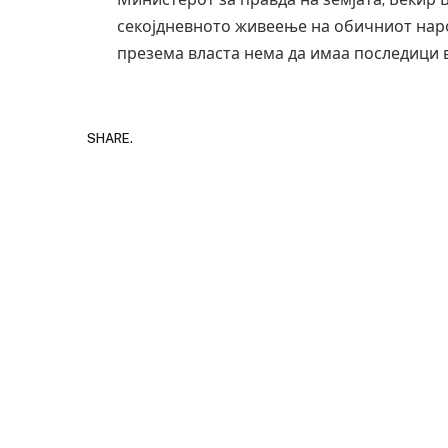
секојдневното живеење на обичниот наро
презема власта нема да имаа последици 
SHARE.
Грција: Горат Парос, Андрос, Калимнос,
JULY 30, 2026