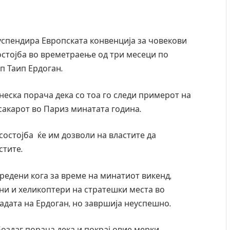
успендира Европската конвенција за човекови
остојба во времетраење од три месеци по
п Таип Ердоган.
ска порача дека со тоа го следи примерот на
сакарот во Париз минатата година.
остојба ќе им дозволи на властите да
стите.
вредени кога за време на минатиот викенд,
они и хеликоптери на стратешки места во
ладата на Ердоган, но завршија неуспешно.
оздаг порача дека и покрај овие мерки,