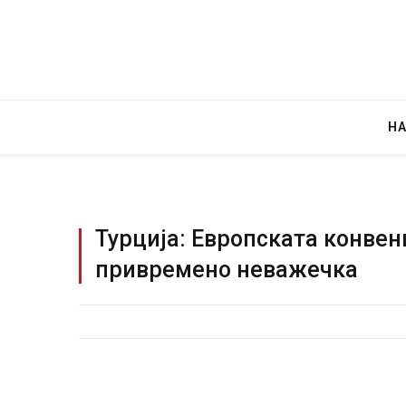
Н
Турција: Европската конвен
привремено неважечка
Грција: Горат Парос, Андрос, Калимнос,
JULY 30, 2026