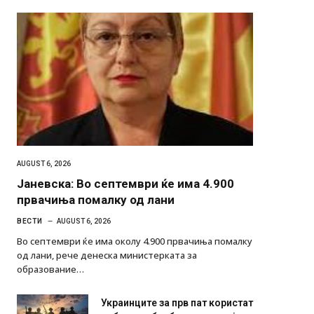
AUGUST 6, 2026
Јаневска: Во септември ќе има 4.900
првачиња помалку од лани
ВЕСТИ
AUGUST 6, 2026
Во септември ќе има околу 4.900 првачиња помалку
од лани, рече денеска министерката за
образование…
Украинците за прв пат користат
роботи во борба: ги спуштија