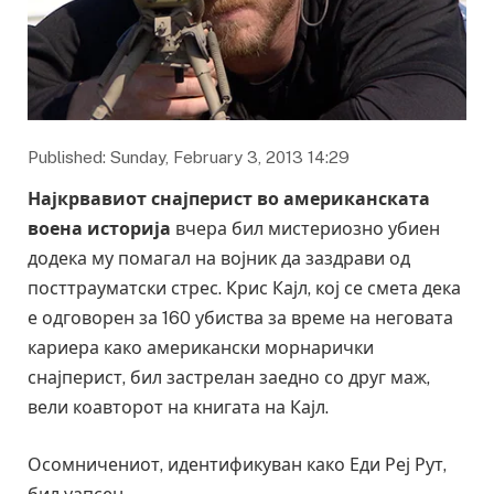
Published: Sunday, February 3, 2013 14:29
Најкрвавиот снајперист во американската
воена историја
вчера бил мистериозно убиен
додека му помагал на војник да заздрави од
посттрауматски стрес. Крис Кајл, кој се смета дека
е одговорен за 160 убиства за време на неговата
кариера како американски морнарички
снајперист, бил застрелан заедно со друг маж,
вели коавторот на книгата на Кајл.
Осомничениот, идентификуван како Еди Реј Рут,