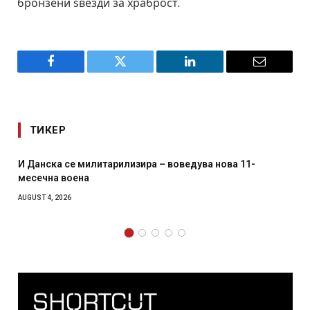
бронзени ѕвезди за храброст.
Facebook
Twitter
LinkedIn
Email
ТИКЕР
И Данска се милитарилизира – воведува нова 11-
месечна воена
AUGUST 4, 2026