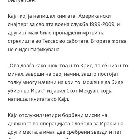
бил уапсен.
Кајл, кој ја напишал книгата „Американски
снајпер“ за својата воена служба 1999-2009, и
другиот маж биле пронајдени мртви на
стрелиште во Тексас во саботата. Втората жртва
не е идентификувана.
„Ова доаѓа како шок, тоа што Крис, по сè низ што
минал, заврши на овој начин, зашто постојат
толку многу начини на кои тој можеше да биде
убиен во Ирак“, изјавил Скот Мекјуан, кој ја
напишал книгата со Кајл.
Кајл отслужил четири борбени мисии на
должност во операцијата Слобода за Ирак и на
други места, а имал две сребрени ѕвезди и пет