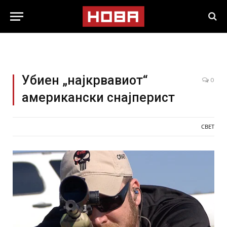
Убиен „најкрвавиот“
0
американски снајперист
СВЕТ