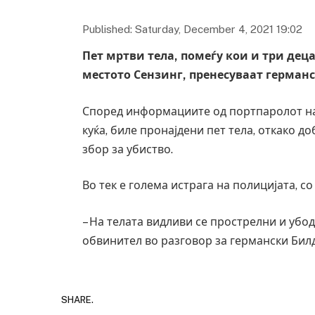
Published: Saturday, December 4, 2021 19:02
Пет мртви тела, помеѓу кои и три деца
местото Сензинг, пренесуваат герман
Според информациите од портпаролот на
куќа, биле пронајдени пет тела, откако д
збор за убиство.
Во тек е голема истрага на полицијата, со
– На телата видливи се прострелни и убо
обвинител во разговор за германски Билд
SHARE.