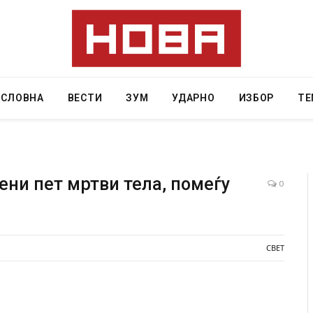
АСЛОВНА
ВЕСТИ
ЗУМ
УДАРНО
ИЗБОР
ТЕ
ени пет мртви тела, помеѓу
0
мнос, Крит, …
Рачна бомба експлодира пред зграда во
главниот српски град – оштетени автомобил
локали
СВЕТ
AUGUST 6, 2026