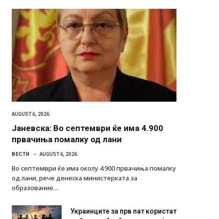
AUGUST 6, 2026
Јаневска: Во септември ќе има 4.900
првачиња помалку од лани
ВЕСТИ
AUGUST 6, 2026
Во септември ќе има околу 4.900 првачиња помалку
од лани, рече денеска министерката за
образование…
Украинците за прв пат користат
роботи во борба: ги спуштија