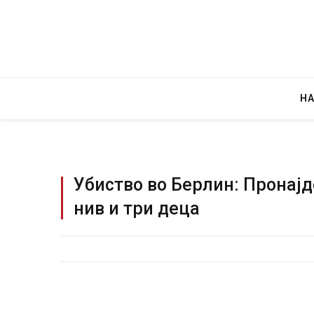
Н
Убиство во Берлин: Пронајд
нив и три деца
Грција: Горат Парос, Андрос, Кали
JULY 30, 2026