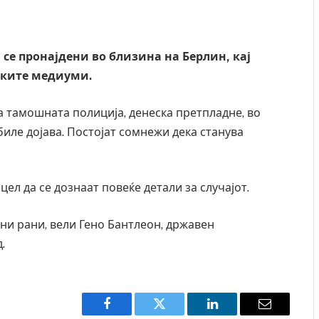
 се пронајдени во близина на Берлин, кај
ските медиуми.
 тамошната полиција, денеска претпладне, во
обиле дојава. Постојат сомнежи дека станува
 цел да се дознаат повеќе детали за случајот.
дни рани, вели Гено Бантлеон, државен
.
Facebook
Twitter
LinkedIn
Email