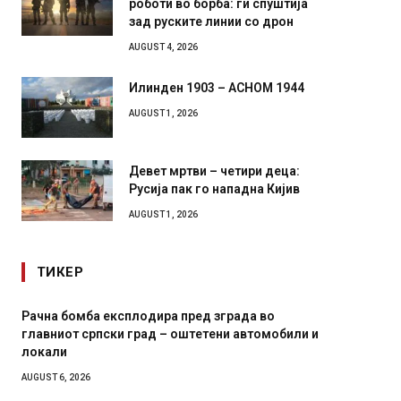
зад руските линии со дрон
AUGUST 4, 2026
Илинден 1903 – АСНОМ 1944
AUGUST 1, 2026
Девет мртви – четири деца:
Русија пак го нападна Кијив
AUGUST 1, 2026
ТИКЕР
 во
И Данска се милитарилизира – воведува нова
томобили и
11-месечна воена
AUGUST 4, 2026