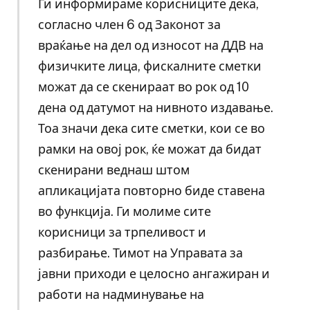
Ги информираме корисниците дека,
согласно член 6 од Законот за
враќање на дел од износот на ДДВ на
физичките лица, фискалните сметки
можат да се скенираат во рок од 10
дена од датумот на нивното издавање.
Тоа значи дека сите сметки, кои се во
рамки на овој рок, ќе можат да бидат
скенирани веднаш штом
апликацијата повторно биде ставена
во функција. Ги молиме сите
корисници за трпеливост и
разбирање. Тимот на Управата за
јавни приходи е целосно ангажиран и
работи на надминување на