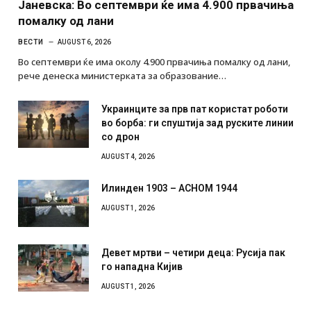
Јаневска: Во септември ќе има 4.900 првачиња
помалку од лани
ВЕСТИ
AUGUST 6, 2026
Во септември ќе има околу 4.900 првачиња помалку од лани,
рече денеска министерката за образование…
Украинците за прв пат користат роботи
во борба: ги спуштија зад руските линии
со дрон
AUGUST 4, 2026
Илинден 1903 – АСНОМ 1944
AUGUST 1, 2026
Девет мртви – четири деца: Русија пак
го нападна Кијив
AUGUST 1, 2026