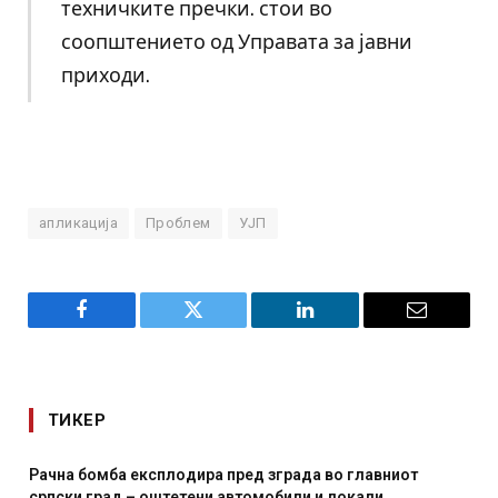
техничките пречки. стои во
соопштението од Управата за јавни
приходи.
апликација
Проблем
УЈП
Facebook
Twitter
LinkedIn
Email
ТИКЕР
пред зграда во главниот
И Данска се милитарилизира 
автомобили и локали
месечна воена