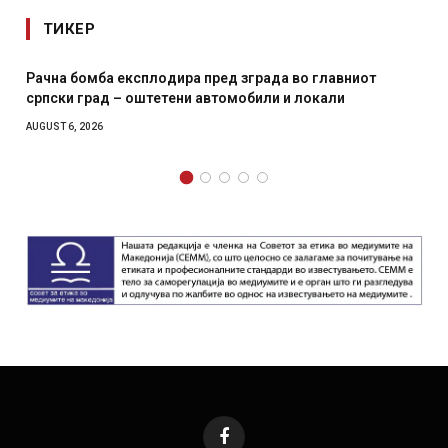
ТИКЕР
омба експлодира пред зграда во главниот
И Данска се
град – оштетени автомобили и локали
месечна во
2026
AUGUST 4, 2026
Facebook