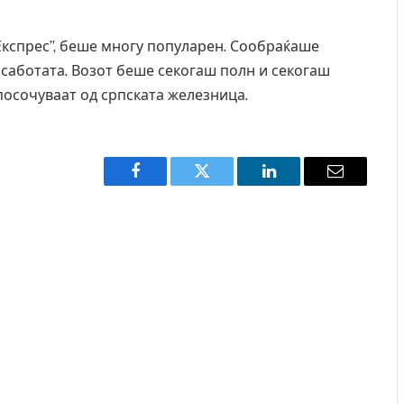
Експрес”, беше многу популарен. Сообраќаше
о саботата. Возот беше секогаш полн и секогаш
осочуваат од српската железница.
Facebook
Twitter
LinkedIn
Email
а е осудена на 12 години затвор
И Данска се милитарилиз
вство“
11-месечна воена
AUGUST 4, 2026