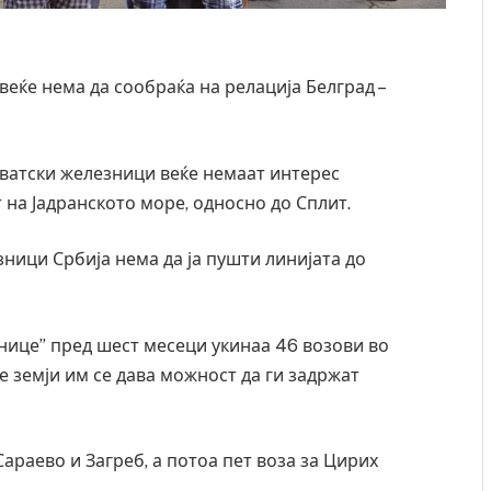
веќе нема да сообраќа на релација Белград –
рватски железници веќе немаат интерес
т на Јадранското море, односно до Сплит.
ници Србија нема да ја пушти линијата до
нице” пред шест месеци укинаа 46 возови во
е земји им се дава можност да ги задржат
араево и Загреб, а потоа пет воза за Цирих