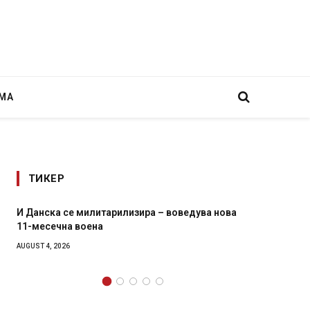
МА
ТИКЕР
 воведува нова
Уште двајца починаа од повредите во ре
во главниот град на Русуија – експлозиво
завиткан како роденденски подарок
AUGUST 2, 2026