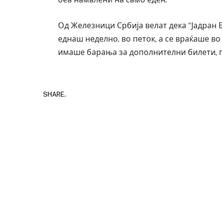
Од Железници Србија велат дека “Јадран 
еднаш неделно, во петок, а се враќаше в
имаше барања за дополнителни билети, п
SHARE.
Руска новинарк
за „велепреда
JULY 29, 2026