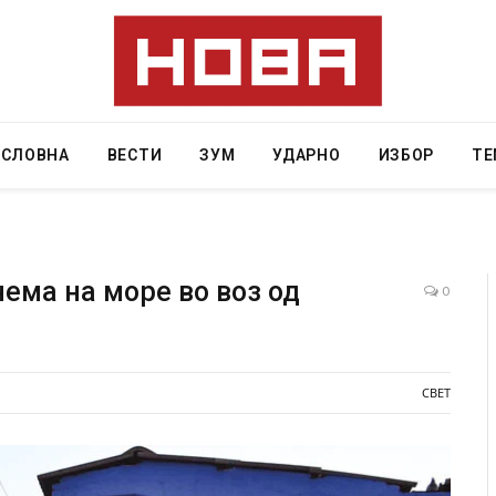
АСЛОВНА
ВЕСТИ
ЗУМ
УДАРНО
ИЗБОР
ТЕ
нема на море во воз од
0
судена на 12 години затвор
И Данска се милитарилизира –
“
11-месечна воена
СВЕТ
AUGUST 4, 2026