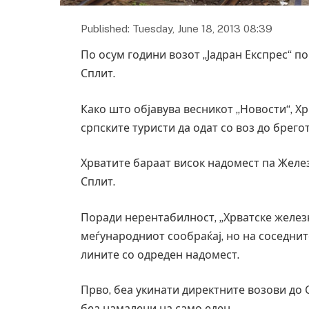
Published: Tuesday, June 18, 2013 08:39
По осум години возот „Јадран Експрес“ по
Сплит.
Како што објавува весникот „Новости“, Х
српските туристи да одат со воз до брего
Хрватите бараат висок надомест па Желез
Сплит.
Поради нерентабилност, „Хрватске желез
меѓународниот сообраќај, но на соседнит
лините со одреден надомест.
Прво, беа укинати директните возови до С
беа намалени на само еден.