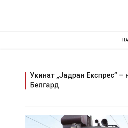
Н
Укинат „Јадран Експрес“ – 
Белгард
Руска новинарка е о
за „велепредавство
JULY 29, 2026