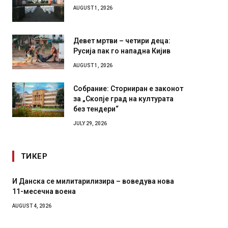
AUGUST 1, 2026
Девет мртви – четири деца:
Русија пак го нападна Кијив
AUGUST 1, 2026
Собрание: Сторниран е законот
за „Скопје град на културата
без тендери“
JULY 29, 2026
ТИКЕР
ира – воведува нова
Уште двајца починаа од повредите 
во главниот град на Русуија – експ
завиткан како роденденски подаро
AUGUST 2, 2026