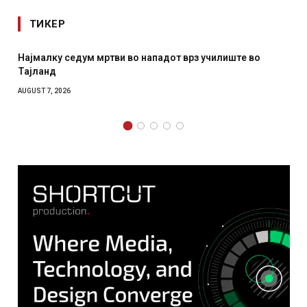
ТИКЕР
у седум мртви во нападот врз училиште во
СОЗИС: Укра
отколку на
2026
AUGUST 7, 2026