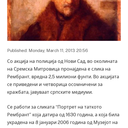
Published: Monday, March 11, 2013 20:56
Со акција на полиција од Нови Сад, во околината
на Сремска Митровица пронајдена е слика на
Рембрант, вредна 2,5 милиони фунти. Во акцијата
се приведени и четворица осомничени за
кражбата, јавуваат српските медиуми.
Се работи за сликата “Портрет на таткото
Рембрант” која датира од 1630 година, а која била
украдена на 8 јануари 2006 година од Музејот на