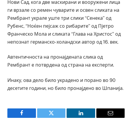
Нови Сад, кога две маскирани и вооружени лица
ги врзале со ремен чуварите и освен сликата на
Рембрант украле уште три слики “Сенека” од
Рубенс, “Ноќен пејсаж со рибарите” од Пјетро
Франческо Мола и сликата “Глава на Христос” од
непознат германско-холандски автор од 16. век.
Автентичноста на пронајдената слика од
Рембрант е потврдена од страна на експерти.
Инаку, ова дело било украдено и порано во 90
десетите години, но било пронајдено во Шпанија.
Facebook
Twitter
LinkedIn
Email