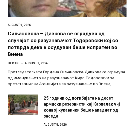
AUGUST 9, 2026
Сиљановска – Давкова се оградува од
случајот со разузнавачот Тодоровски кој со
потврда дека е осудуван беше испратен во
Виена
ВЕСТИ
AUGUST 9, 2026
Претседателката Гордана Сиљановска-Давкова се оградува
од именувањето на разузнавачот Киро Тодоровски за
претставник на Агенцијата за разузнавање во Виена,…
25 години од погибијата на десет
армиски резервисти кај Карпалак чиј
конвој кукавички беше нападнат од
заседа
AUGUST 8, 2026