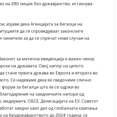
о на 290 лицаж без државјанство, истакнува
, изјави дека Агенцијата за бегалци на
итуциите да ги спроведуваат законските
и чинители за да се спречат нови случаи на
аконот за матична евиденција е важен чекор
рски на државата. Овој напор на целото
да стане првата држава во Европа и втората во
твото. Се надеваме дека ќе сведочиме слично
 форум за бегалци што ќе се одржи во
дите во ресторан
Најмалку седум мртви во нападот врз уч
 експлозивот бил
во Тајланд
 благодарение на заедничките напори од
одарок
AUGUST 7, 2026
, медиумите, ОБСЕ, Делегацијата на ЕУ, Советот
работат заедно како дел од глобалната кампања
ај на бездржавјанството до 2024 година, се