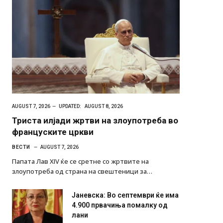
AUGUST 7, 2026
UPDATED:
AUGUST 8, 2026
Триста илјади жртви на злоупотреба во
француските цркви
ВЕСТИ
AUGUST 7, 2026
Папата Лав XIV ќе се сретне со жртвите на
злоупотреба од страна на свештеници за…
Јаневска: Во септември ќе има
4.900 првачиња помалку од
лани