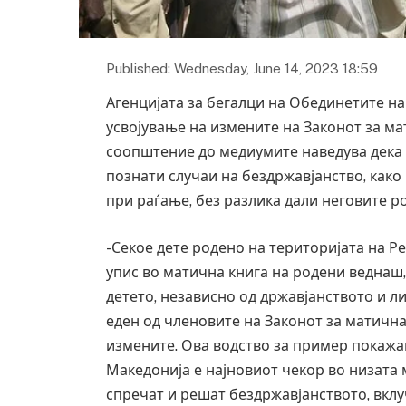
Published: Wednesday, June 14, 2023 18:59
Агенцијата за бегалци на Обединетите н
усвојување на измените на Законот за ма
соопштение до медиумите наведува дека
познати случаи на бездржавјанство, како 
при раѓање, без разлика дали неговите р
-Секое дете родено на територијата на 
упис во матична книга на родени веднаш,
детето, независно од државјанството и ли
еден од членовите на Законот за матична 
измените. Ова водство за пример покажа
Македонија е најновиот чекор во низата 
спречат и решат бездржавјанството, вклуч