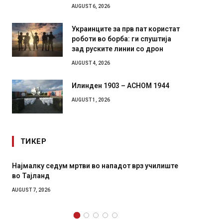
AUGUST 6, 2026
Украинците за прв пат користат
роботи во борба: ги спуштија
зад руските линии со дрон
AUGUST 4, 2026
Илинден 1903 – АСНОМ 1944
AUGUST 1, 2026
ТИКЕР
илиште
СОЗИС: Украинците повеќе им веруваат на
генералите отколку на Зеленски
AUGUST 7, 2026