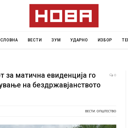
АСЛОВНА
ВЕСТИ
ЗУМ
УДАРНО
ИЗБОР
ТЕ
т за матична евиденција го
0
нување на бездржавјанството
во ресторан
Најмалку седум мртви во нападот врз училиш
лозивот бил
во Тајланд
ок
AUGUST 7, 2026
ВЕСТИ
,
ОПШТЕСТВО