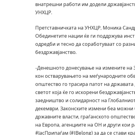
внатрешни работи им додели државјанств
УНХЦР.
Претставничката на УНХЦР, Моника Сандри
Обединетите нации ќе ги поддржува инст
одредби и тесно да соработуваат со разн
бездржавјанство.
-Денешното донесување на измените на З
кон остварувањето на меѓународните обв
општество го трасира патот на државата 
светот која ќе го искорени бездржавјанс
заедништво и солидарност на Глобалниот
Уште двајца починаа од повре
во главниот град на Русуија –
декември. Законските измени беа можни
завиткан како роденденски п
државните власти, граѓанското општество
AUGUST 2, 2026
на Европа, агенциите на ОН и други кои 
#ЈасПрипаѓам (#IBelong) за да се стави кр