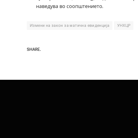
наведува во соопштението.
Измени на закон за матична евиденција
УНХЦР
SHARE.