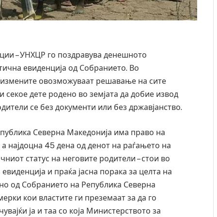
ации – УНХЦР го поздравува денешното
тична евиденција од Собранието. Во
 измените овозможуваат решавање на сите
и секое дете родено во земјата да добие извод
одители се без документи или без државјанство.
Република Северна Македонија има право на
 а најдоцна 45 дена од денот на раѓањето на
чниот статус на неговите родители – стои во
евиденција и праќа јасна порака за целта на
но од Собранието на Република Северна
мерки кои властите ги преземаат за да го
увајќи ја и таа со која Министерството за