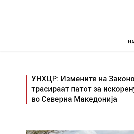
Н
УНХЦР: Измените на Законо
трасираат патот за искоре
Уште двајца починаа од повредите 
во Северна Македонија
во главниот град на Русуија – експ
завиткан како роденденски подар
AUGUST 2, 2026