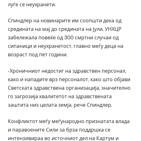
луѓе се неухранети.
Спиндлер на новинарите им соопшти дека од
средината на мај до средината на јули, УНХЦР
забележала повеќе од 300 смртни случаи од
сипаници и неухранетост, главно меѓу деца на
возраст под пет години.
-Хроничниот недостиг на здравствен персонал,
како и нападите врз персоналот, како што објави
Светската здравствена организација, значително
го загрозија квалитетот на здравствената
заштита низ целата земја, рече Спиндлер.
Конфликтот меѓу меѓународно признатата влада
и паравоените Сили за брза поддршка се
интензивираа во источниот дел на Картум и