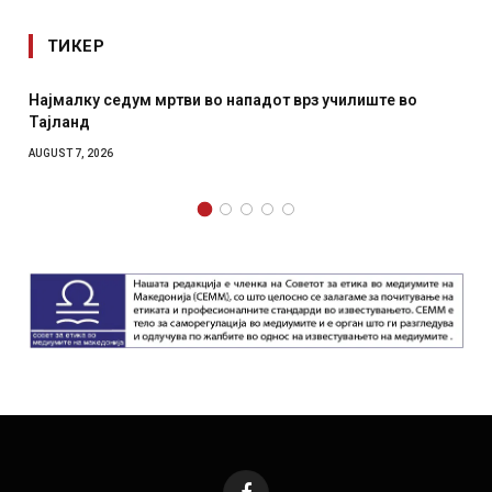
ТИКЕР
Најмалку седум мртви во нападот врз училиште во
СОЗ
Тајланд
отк
AUGUST 7, 2026
AUGUS