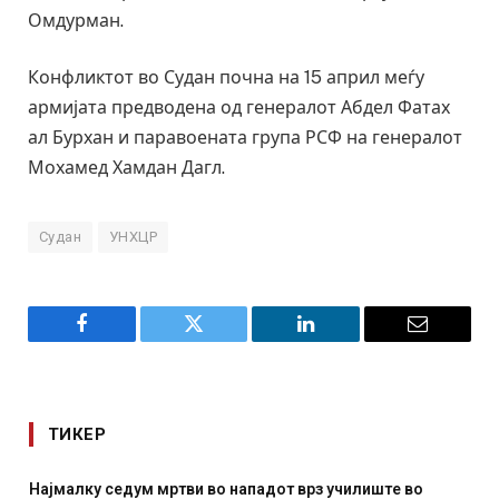
Омдурман.
Конфликтот во Судан почна на 15 април меѓу
армијата предводена од генералот Абдел Фатах
ал Бурхан и паравоената група РСФ на генералот
Мохамед Хамдан Дагл.
Судан
УНХЦР
Facebook
Twitter
LinkedIn
Email
ТИКЕР
тви во нападот врз училиште во
СОЗИС: Украинците пов