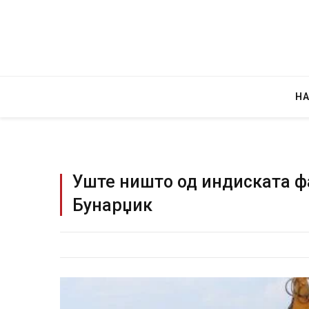
Н
Уште ништо од индиската ф
Бунарџик
Уште двајца починаа од повредите во 
во главниот град на Русуија – експлоз
завиткан како роденденски подарок
AUGUST 2, 2026