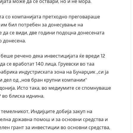
јата може да се оствари, но и не мора.
дата со компанијата претходно преговараше
е им бил потребен за донесување на
е да се види, две години подоцна донесената
о донесена.
беше речено дека инвестицијата ќе вреди 12
а се вработат 140 лица. Груевски во таа
фабрика индустриската зона на Бунарџик „си ја
 и дел од „нов бран крупни компании“
онија. Исто така, во медиумите се спомнуваше
 во блиска иднина.
ресторан
Најмалку седум мртви во нападот врз училиште
ивот бил
во Тајланд
 темелникот, Индијците добија закуп на
AUGUST 7, 2026
телна државна помош и за основни средства и
делен грант за инвестиции во основни средства,