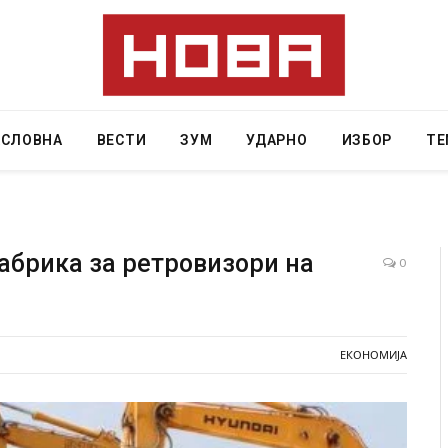
АСЛОВНА
ВЕСТИ
ЗУМ
УДАРНО
ИЗБОР
ТЕ
абрика за ретровизори на
0
ресторан
Најмалку седум мртви во нападот врз училиште
ивот бил
во Тајланд
ЕКОНОМИЈА
AUGUST 7, 2026