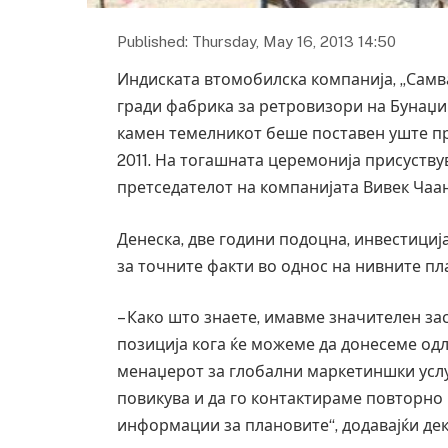
Published: Thursday, May 16, 2013 14:50
Индиската втомобилска компанија, „Самва
гради фабрика за ретровизори на Бунаџи
камен темелникот беше поставен уште пр
2011. На тогашната церемонија присуству
претседателот на компанијата Вивек Чаа
Денеска, две години подоцна, инвестиција
за точните факти во однос на нивните пла
– Како што знаете, имавме значителен зас
позиција кога ќе можеме да донесеме од
менаџерот за глобални маркетиншки услуги
повикува и да го контактираме повторно в
информации за плановите“, додавајќи дек