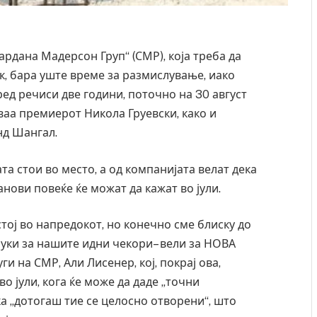
рдана Мадерсон Груп“ (СМР), која треба да
к, бара уште време за размислување, иако
ед речиси две години, поточно на 30 август
ваа премиерот Никола Груевски, како и
нд Шангал.
та стои во место, а од компанијата велат дека
нови повеќе ќе можат да кажат во јули.
тој во напредокот, но конечно сме блиску до
луки за нашите идни чекори– вели за НОВА
 на СМР, Али Лисенер, кој, покрај ова,
о јули, кога ќе може да даде „точни
а „дотогаш тие се целосно отворени“, што