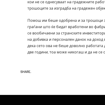
кои не се однесуваат на градежните рабо
трошоците за изградба на градежен објек
Помош им беше одобрена и за трошоци з
граѓани што ќе бидат вработени во фабри
се вообичаени за странските инвеститор
на добивка и персонален данок на доход в
дека сето ова не беше доволно работата да
две години, тоа може никогаш и да не се 
SHARE.