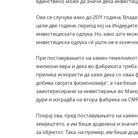
единствено може да значи дека инвестици
Ова се случува иако до 2011 година, Вла
цели две години, период кој на Индијцит
инвестициската одлука. Но, како што мож
инвестициска одлука сѐ уште не е конечн
При поставувањето на камен темелникот 
милиони евра и дека во фабриката треба д
прилика искористи да каже дека со оваа 
добива својата физиономија“, а таа беше
заинтересирани за инвестирање во Макед
дури и изградба на втора фабрика на СМР
Уште двајца починаа од повредите во 
во главниот град на Русуија – експлоз
завиткан како роденденски подарок
Покрај ова, пред поставувањето на камен
земјиштето, а им беше доделена и значи
AUGUST 2, 2026
за објектот. Така, на пример, им беше до