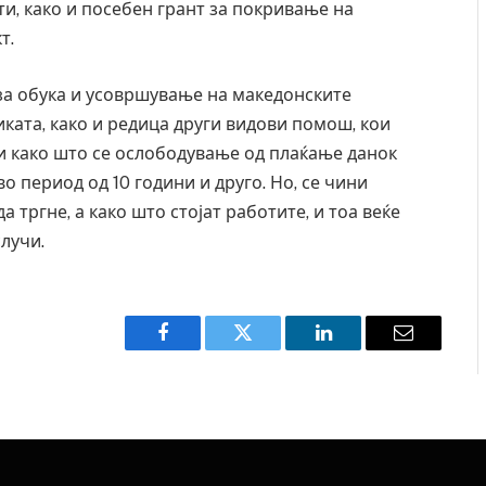
ти, како и посебен грант за покривање на
т.
а обука и усовршување на македонските
ката, како и редица други видови помош, кои
и како што се ослободување од плаќање данок
о период од 10 години и друго. Но, се чини
 тргне, а како што стојат работите, и тоа веќе
случи.
Facebook
Twitter
LinkedIn
Email