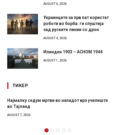
AUGUST 6, 2026
Украинците за прв пат користат
роботи во борба: ги спуштија
зад руските линии со дрон
AUGUST 4, 2026
Илинден 1903 – АСНОМ 1944
AUGUST 1, 2026
ТИКЕР
СОЗИС: Украинците повеќе им веруваат на
Рачна 
генералите отколку на Зеленски
главни
локали
AUGUST 7, 2026
AUGUST 6,