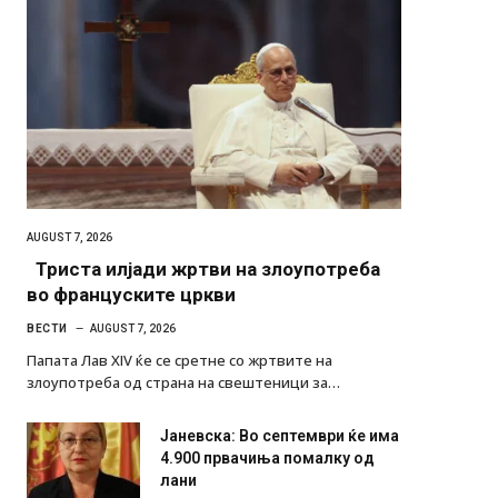
AUGUST 7, 2026
Триста илјади жртви на злоупотреба
во француските цркви
ВЕСТИ
AUGUST 7, 2026
Папата Лав XIV ќе се сретне со жртвите на
злоупотреба од страна на свештеници за…
Јаневска: Во септември ќе има
4.900 првачиња помалку од
лани