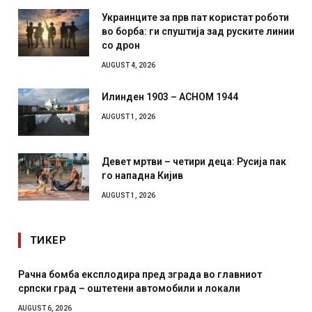
Украинците за прв пат користат роботи
во борба: ги спуштија зад руските линии
со дрон
AUGUST 4, 2026
Илинден 1903 – АСНОМ 1944
AUGUST 1, 2026
Девет мртви – четири деца: Русија пак
го нападна Кијив
AUGUST 1, 2026
ТИКЕР
пред зграда во главниот
И Данска се милитарилизира 
автомобили и локали
месечна воена
AUGUST 4, 2026