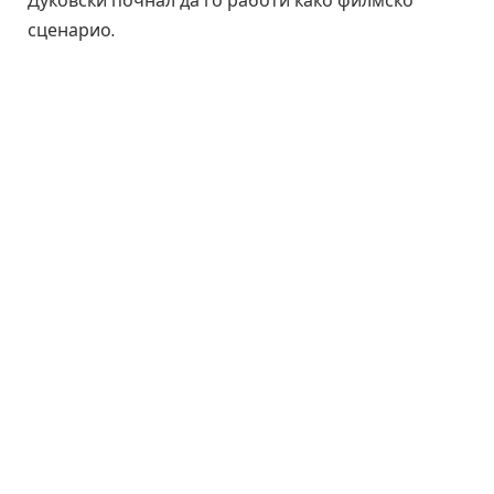
Дуковски почнал да го работи како филмско
сценарио.