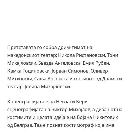
Претставата го собра дрим-тимот на
македонскиот театар: Никола Ристановски, Тони
Михајловски, Ѕвезда Ангеловска, Емил Рубен,
Kамка Тоциновски, Јордан Симонов, Оливер
Митковски, Сања Арсовска и гостинот од Драмски
театар, Јовица Михајловски.
Kореографијата е на Невзати Kери,
сценографијата на Виктор Михајлов, а дизајнот на
костимите и целата идеја е на Бојана Никитовиќ
од Белград. Таа е познат костимограф која има