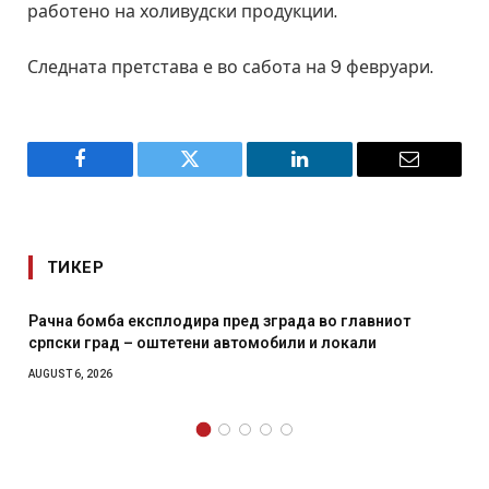
работено на холивудски продукции.
Следната претстава е во сабота на 9 февруари.
Facebook
Twitter
LinkedIn
Email
ТИКЕР
 во главниот
И Данска се милитарилизира – воведува 
и локали
месечна воена
AUGUST 4, 2026