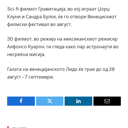
Sci-fi филмот Гравитација, во кој играат Џорџ
Клуни и Сандра Булок, ќе го отвори Венецискиот
филмски фестивал во август.
3D филмот, во режија на мексиканскиот режисер
Алфонсо Куарон, ги гледа како пар астронаути во
несреќна мисија.
Галата на венецијанското Лидо ќе трае до од 28
август – 7 септември.
Facebook
Twitter
LinkedIn
Email