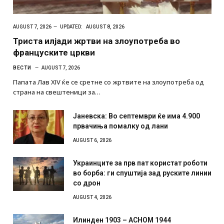
AUGUST 7, 2026
UPDATED:
AUGUST 8, 2026
Триста илјади жртви на злоупотреба во
француските цркви
ВЕСТИ
AUGUST 7, 2026
Папата Лав XIV ќе се сретне со жртвите на злоупотреба од
страна на свештеници за…
Јаневска: Во септември ќе има 4.900
првачиња помалку од лани
AUGUST 6, 2026
Украинците за прв пат користат роботи
во борба: ги спуштија зад руските линии
со дрон
AUGUST 4, 2026
Илинден 1903 – АСНОМ 1944