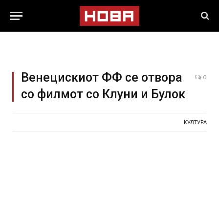
Венецискиот ФФ се отвора
0
со филмот со Клуни и Булок
КУЛТУРА