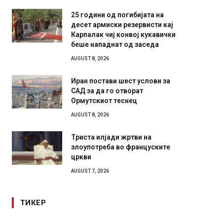
25 години од погибијата на
десет армиски резервисти кај
Карпалак чиј конвој кукавички
беше нападнат од заседа
AUGUST 8, 2026
Иран постави шест услови за
САД за да го отворат
Ормутскиот теснец
AUGUST 8, 2026
Триста илјади жртви на
злоупотреба во француските
цркви
AUGUST 7, 2026
ТИКЕР