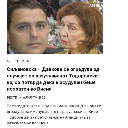
AUGUST 9, 2026
Сиљановска – Давкова се оградува од
случајот со разузнавачот Тодоровски
кој со потврда дека е осудуван беше
испратен во Виена
ВЕСТИ
AUGUST 9, 2026
Претседателката Гордана Сиљановска-Давкова се
оградува од именувањето на разузнавачот Киро
Тодоровски за претставник на Агенцијата за
разузнавање во Виена,…