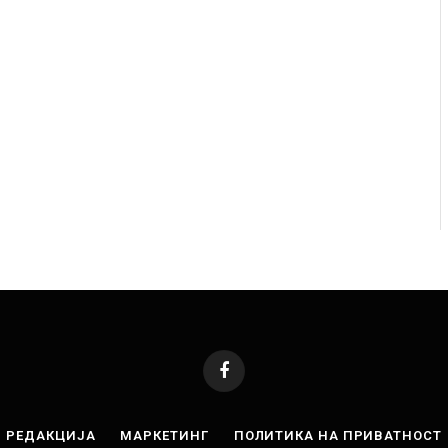
те двајца починаа од повредите во ресторан
Најмалку сед
 главниот град на Русуија – експлозивот бил
во Тајланд
виткан како роденденски подарок
AUGUST 7, 2026
UST 2, 2026
Facebook
РЕДАКЦИЈА
МАРКЕТИНГ
ПОЛИТИКА НА ПРИВАТНОСТ