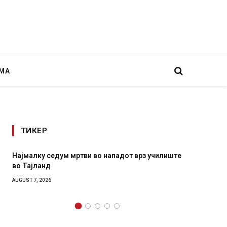
МА
ТИКЕР
ви во нападот врз училиште
СОЗИС: Украинците повеќе им 
генералите отколку на Зеленс
AUGUST 7, 2026