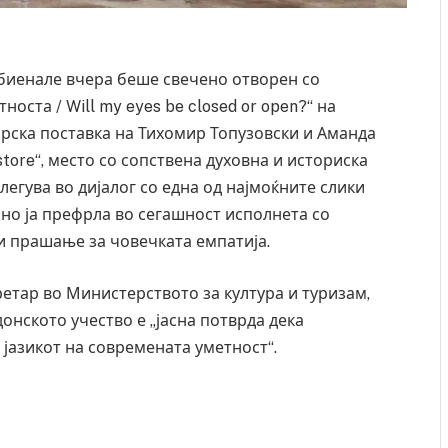
 биенале вчера беше свечено отворен со
оста / Will my eyes be closed or open?“ на
рска поставка на Тихомир Топузовски и Аманда
store“, место со сопствена духовна и историска
егува во дијалог со една од најмоќните слики
– но ја префрла во сегашност исполнета со
 и прашање за човечката емпатија.
етар во Министерството за култура и туризам,
донското учество е „јасна потврда дека
 јазикот на современата уметност“.