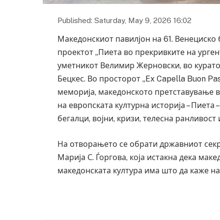
Published: Saturday, May 9, 2026 16:02
Македонскиот павилјон на 61. Венециско
проектот „Пиета во прекривките на ургентн
уметникот Велимир Жерновски, во курато
Бецкес. Во просторот „Ex Capella Buon Pa
меморија, македонското претставување вл
на европската културна историја – Пиета 
бегалци, војни, кризи, телесна ранливост
На отворањето се обрати државниот секр
Марија С. Ѓоргова, која истакна дека маке
македонската култура има што да каже на