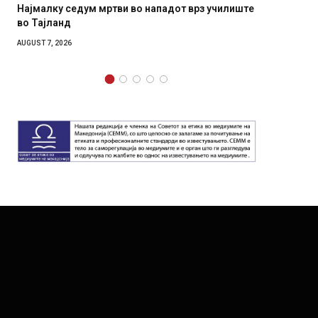
ум мртви во нападот врз училиште
СОЗИС: Украинците пове
генералите отколку на 
AUGUST 7, 2026