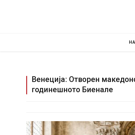
Н
Венеција: Отворен македон
годинешното Биенале
Уште два
во главн
завиткан
AUGUST 2, 2