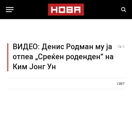
ВИДЕО: Денис Родман му ја
0
отпеа „Среќен роденден“ на
Ким Јонг Ун
СВЕТ