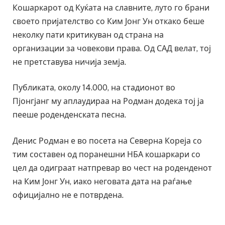
Кошаркарот од Куќата на славните, луто го брани
своето пријателство со Ким Јонг Ун откако беше
неколку пати критикуван од страна на
организации за човекови права. Од САД велат, тој
не претставува ничија земја.
Публиката, околу 14.000, на стадионот во
Пјонгјанг му аплаудираа на Родман додека тој ја
пееше роденденската песна.
Денис Родман е во посета на Северна Кореја со
тим составен од поранешни НБА кошаркари со
цел да одиграат натпревар во чест на роденденот
на Ким Јонг Ун, иако неговата дата на раѓање
официјално не е потврдена.