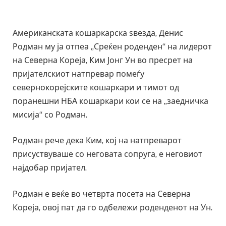
Американската кошаркарска ѕвезда, Денис
Родман му ја отпеа „Среќен роденден“ на лидерот
на Северна Кореја, Ким Јонг Ун во пресрет на
пријателскиот натпревар помеѓу
севернокорејските кошаркари и тимот од
поранешни НБА кошаркари кои се на „заедничка
мисија“ со Родман.
Родман рече дека Ким, кој на натпреварот
присуствуваше со неговата сопруга, е неговиот
најдобар пријател.
Родман е веќе во четврта посета на Северна
Кореја, овој пат да го одбележи роденденот на Ун.