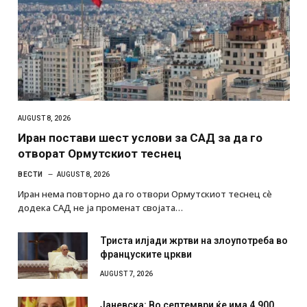
AUGUST 8, 2026
Иран постави шест услови за САД за да го
отворат Ормутскиот теснец
ВЕСТИ
AUGUST 8, 2026
Иран нема повторно да го отвори Ормутскиот теснец сè
додека САД не ја променат својата…
Триста илјади жртви на злоупотреба во
француските цркви
AUGUST 7, 2026
Јаневска: Во септември ќе има 4.900