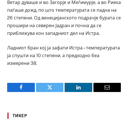
Ветар дуваше и во Загорје и Меѓимурје, а во Риека
паѓаше дожд, по што температурата се падна на
26 степени. Од венецијанското подрачје бурата се
прошири на северен Јадран и почна да се
приближува кон западниот дел на Истра.
Ладниот бран кој ја зафати Истра – температурата
ја спушти на 10 степени, а предходно беа
измерени 38.
Facebook
Twitter
LinkedIn
Email
ТИКЕР