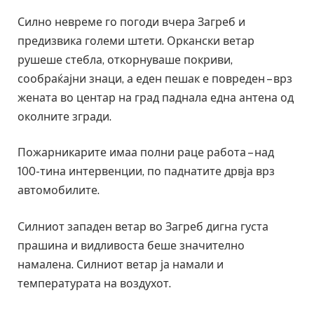
Силно невреме го погоди вчера Загреб и
предизвика големи штети. Оркански ветар
рушеше стебла, откорнуваше покриви,
сообраќајни знаци, а еден пешак е повреден – врз
жената во центар на град паднала една антена од
околните згради.
Пожарникарите имаа полни раце работа – над
100-тина интервенции, по паднатите дрвја врз
автомобилите.
Силниот западен ветар во Загреб дигна густа
прашина и видливоста беше значително
намалена. Силниот ветар ја намали и
температурата на воздухот.