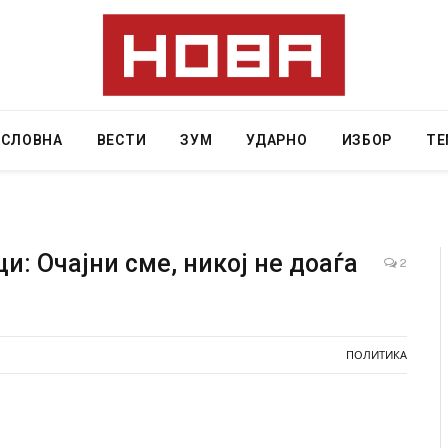
АСЛОВНА
ВЕСТИ
ЗУМ
УДАРНО
ИЗБОР
ТЕ
и: Очајни сме, никој не доаѓа
2
ресторан
Најмалку седум мртви во нападот врз училиште
ивот бил
во Тајланд
ПОЛИТИКА
AUGUST 7, 2026