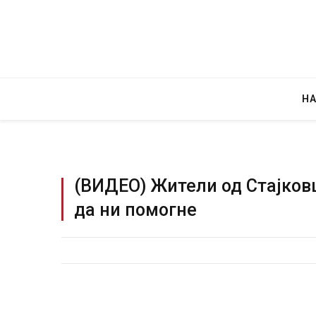
Н
(ВИДЕО) Жители од Стајковц
да ни помогне
Уште двајца починаа од повредите во 
во главниот град на Русуија – експлоз
завиткан како роденденски подарок
AUGUST 2, 2026