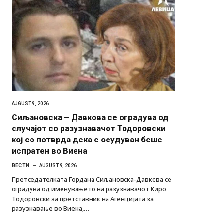
AUGUST 9, 2026
Сиљановска – Давкова се оградува од
случајот со разузнавачот Тодоровски
кој со потврда дека е осудуван беше
испратен во Виена
ВЕСТИ
AUGUST 9, 2026
Претседателката Гордана Сиљановска-Давкова се
оградува од именувањето на разузнавачот Киро
Тодоровски за претставник на Агенцијата за
разузнавање во Виена,…