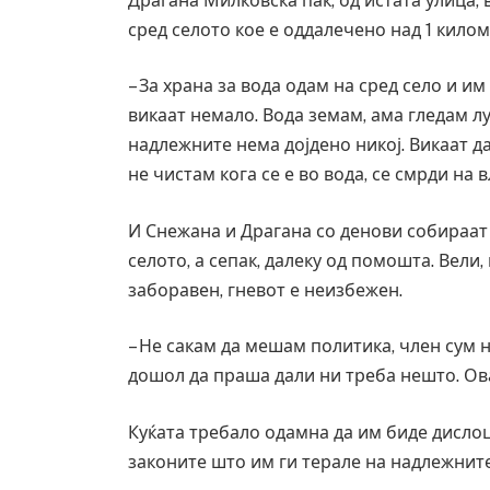
Драгана Милковска пак, од истата улица, в
Уште двајца починаа од повредите во 
сред селото кое е оддалечено над 1 килом
во главниот град на Русуија – експлоз
завиткан како роденденски подарок
– За храна за вода одам на сред село и им
AUGUST 2, 2026
викаат немало. Вода земам, ама гледам лу
надлежните нема дојдено никој. Викаат да
не чистам кога се е во вода, се смрди на 
И Снежана и Драгана со денови собираат
селото, а сепак, далеку од помошта. Вели,
заборавен, гневот е неизбежен.
– Не сакам да мешам политика, член сум 
дошол да праша дали ни треба нешто. Ов
Куќата требало одамна да им биде дислоц
законите што им ги терале на надлежните