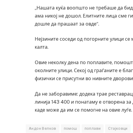
„Нашата куќа воопшто не требаше да бид
ама никој не дошол. Елитните лица сме г
дошле да прашаат за овде“.
Нејзините соседи од погорните улици се 
калта.
Овие неколку дена по поплавите, помошт
околните улици. Секој од граѓаните е бл
физички се присутни во нивните дворови,
Да не заборавиме: додека трае реставрац
линија 143 400 и понатаму е отворена за
каде може да им се помогне на овие луѓе.
Андон Велков
помош
поплави
Стајковци