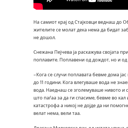
На самиот крај од Стајковци веднаш до О
жителите се молат дека нема да бидат за
не дошол.
Снежана Пејчева ја раскажува својата при
поплавите. Поплавени од дождот, но и од 
– Кога се случи поплавата бевме дома јас
до 11 години. Кога влегуваше вода не зна
вода. Наеднаш се зголемуваше нивото и с
што паѓаа за да ги спасиме, бевме во кал 
катастрофа а никој не дојде да ни помогн
велат нема, вели таа.