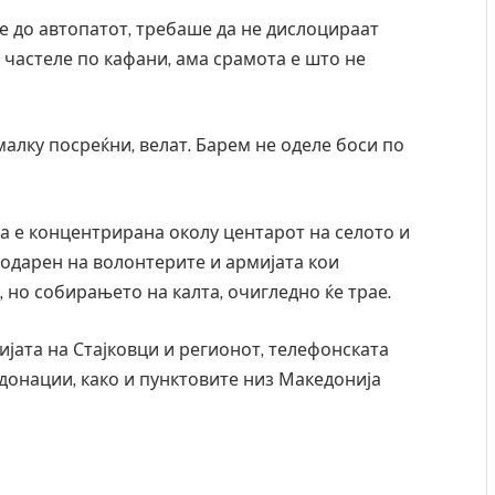
е до автопатот, требаше да не дислоцираат
и частеле по кафани, ама срамота е што не
малку посреќни, велат. Барем не оделе боси по
а е концентрирана околу центарот на селото и
агодарен на волонтерите и армијата кои
 но собирањето на калта, очигледно ќе трае.
ијата на Стајковци и регионот, телефонската
 донации, како и пунктовите низ Македонија