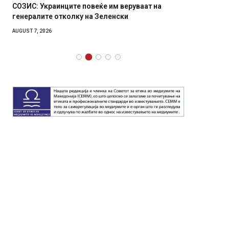
СОЗИС: Украинците повеќе им веруваат на
Рачна 
генералите отколку на Зеленски
главни
локали
AUGUST 7, 2026
AUGUST 6,