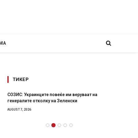
МА
ТИКЕР
СОЗИС: Украинците повеќе им веруваат на
Рачна 
генералите отколку на Зеленски
главни
локали
AUGUST 7, 2026
AUGUST 6,