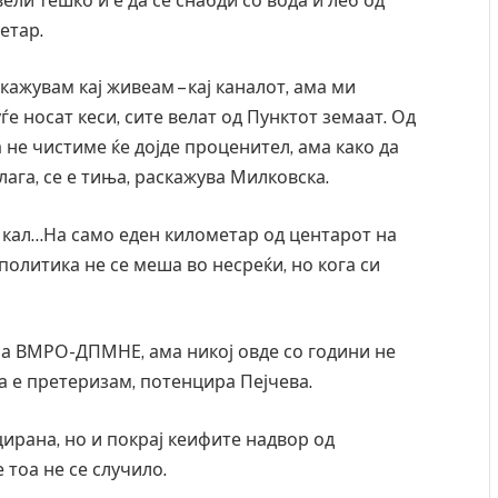
ели тешко и е да се снабди со вода и леб од
ресторан
Најмалку седум мртви во нападот врз училиште
етар.
ивот бил
во Тајланд
AUGUST 7, 2026
 кажувам кај живеам – кај каналот, ама ми
ѓе носат кеси, сите велат од Пунктот земаат. Од
 не чистиме ќе дојде проценител, ама како да
влага, се е тиња, раскажува Милковска.
 кал…На само еден километар од центарот на
 политика не се меша во несреќи, но кога си
на ВМРО-ДПМНЕ, ама никој овде со години не
а е претеризам, потенцира Пејчева.
ирана, но и покрај кеифите надвор од
 тоа не се случило.