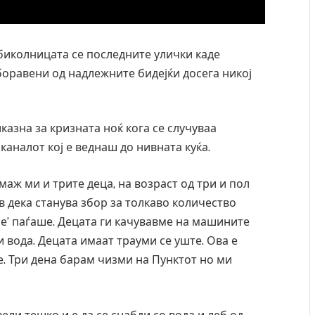
биколницата се последните улички каде
боравени од надлежните бидејќи досега никој
казна за кризната ноќ кога се случуваа
каналот кој е веднаш до нивната куќа.
 маж ми и трите деца, на возраст од три и пол
ев дека станува збор за толкаво количество
е’ паѓаше. Децата ги качувавме на машините
и вода. Децата имаат трауми се уште. Ова е
е. Три дена барам чизми на Пунктот но ми