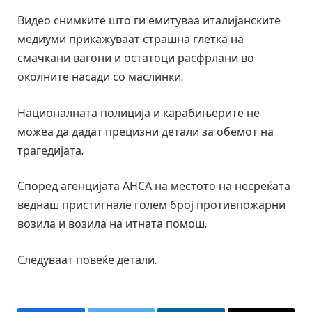
Видео снимките што ги емитуваа италијанските
медиуми прикажуваат страшна глетка на
смачкани вагони и остатоци расфрлани во
околните насади со маслинки.
Националната полиција и карабињерите не
можеа да дадат прецизни детали за обемот на
трагедијата.
Според агенцијата АНСА на местото на несреќата
веднаш пристигнале голем број противпожарни
возила и возила на итната помош.
Следуваат повеќе детали.