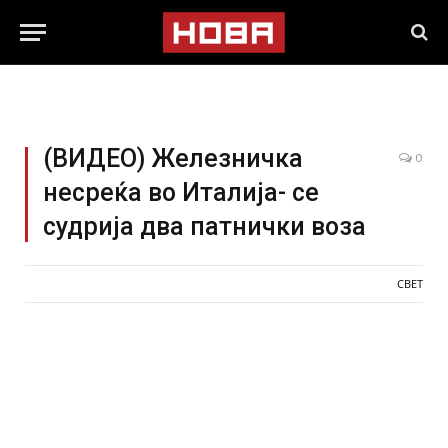
(ВИДЕО) Железничка
0
несреќа во Италија- се
судрија два патнички воза
СВЕТ