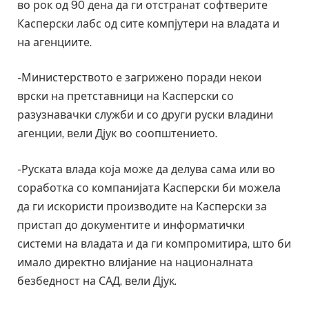
во рок од 90 дена да ги отстранат софтверите
Касперски лабс од сите компјутери на владата и
на агенциите.
-Министерството е загрижено поради некои
врски на претставници на Касперски со
разузнавачки служби и со други руски владини
агенции, вели Дјук во соопштението.
-Руската влада која може да делува сама или во
соработка со компанијата Касперски би можела
да ги искористи производите на Касперски за
пристап до документите и информатички
системи на владата и да ги компромитира, што би
имало директно влијание на националната
безбедност на САД, вели Дјук.