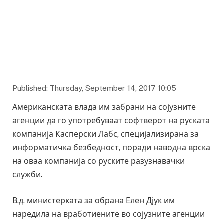
Published: Thursday, September 14, 2017 10:05
Американската влада им забрани на сојузните
агенции да го употребуваат софтверот на руската
компанија Касперски Лабс, специјализирана за
информатичка безбедност, поради наводна врска
на оваа компанија со руските разузнавачки
служби.
В.д. министерката за обрана Елен Дјук им
наредила на вработиените во сојузните агенции