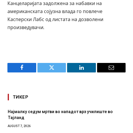
Канцеларијата задолжена за набавки на
американската сојузна влада го повлече
Касперски Лабс од листата на дозволени
произведувачи.
Facebook
Twitter
LinkedIn
Email
ТИКЕР
дум мртви во нападот врз училиште во
СОЗИС: Украинц
отколку на Зел
AUGUST 7, 2026