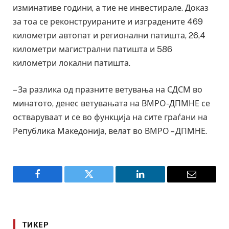
изминативе години, а тие не инвестирале. Доказ
за тоа се реконструираните и изградените 469
километри автопат и регионални патишта, 26,4
километри магистрални патишта и 586
километри локални патишта.
– За разлика од празните ветувања на СДСМ во
минатото, денес ветувањата на ВМРО-ДПМНЕ се
остваруваат и се во функција на сите граѓани на
Република Македонија, велат во ВМРО – ДПМНЕ.
Facebook
Twitter
LinkedIn
Email
ТИКЕР