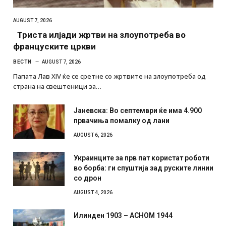
AUGUST 7, 2026
Триста илјади жртви на злоупотреба во
француските цркви
ВЕСТИ
AUGUST 7, 2026
Папата Лав XIV ќе се сретне со жртвите на злоупотреба од
страна на свештеници за…
Јаневска: Во септември ќе има 4.900
првачиња помалку од лани
AUGUST 6, 2026
Украинците за прв пат користат роботи
во борба: ги спуштија зад руските линии
со дрон
AUGUST 4, 2026
Илинден 1903 – АСНОМ 1944