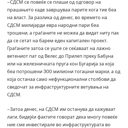
– СДСМ се повеќе се плаши од одговор на
прашањето каде завршуваа парите кога тие беа
на власт. За разлика од денес, во времето на
СДСМ милијарди евра народни пари беа
трошени, а граѓаните не можеа да видат ниту пак
да се сетат на барем еден капитален проект.
Граѓаните затоа се уште се сеќаваат на лажно
ветениот пат од Велес до Прилеп преку Бабуна
или на железничката пруга кон Бугарија за која
беа потрошени 300 милиони тогашни марки, а од
која останаа само нефункционални столбови да
сведочат за инфраструктурните ветувања на
СДСМ.
– Затоа денес, на СДСМ им останува да кажуваат
лаги, бидејќи фактите говорат дека многу повеќе
ние сме инвестирале во инфраструктурата во