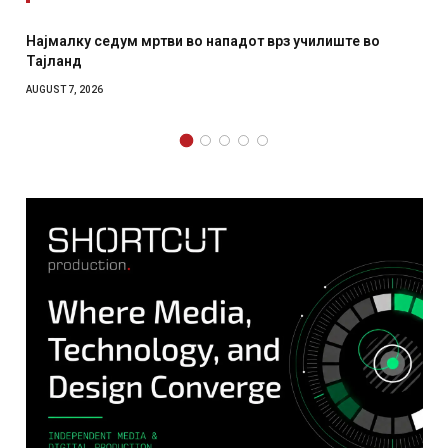
падот врз училиште во
СОЗИС: Украинците повеќе им ве
отколку на Зеленски
AUGUST 7, 2026