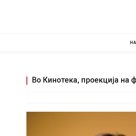
Н
Во Кинотека, проекција на 
Грција: Горат Парос
JULY 30, 2026