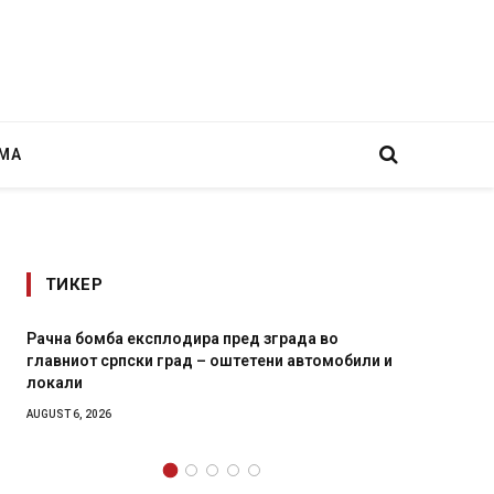
МА
ТИКЕР
зграда во
И Данска се милитарилизира – воведува 
ени автомобили и
11-месечна воена
AUGUST 4, 2026