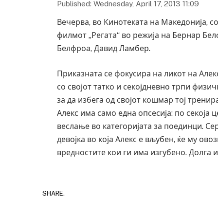
Published: Wednesday, April 17, 2013 11:09
Вечерва, во Кинотеката на Македонија, со
филмот „Регата“ во режија на Бернар Бе
Белфроа, Давид Ламбер.
Приказната се фокусира на ликот на Алекс
со својот татко и секојдневно трпи физич
за да избега од својот кошмар тој тренир
Алекс има само една опсесија: по секоја
веслање во категоријата за поединци. Сер
девојка во која Алекс е вљубен, ќе му ов
вредностите кои ги има изгубено. Долга и
SHARE.