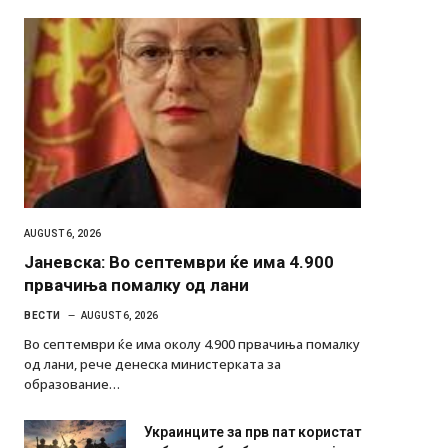
AUGUST 6, 2026
Јаневска: Во септември ќе има 4.900
првачиња помалку од лани
ВЕСТИ
AUGUST 6, 2026
Во септември ќе има околу 4.900 првачиња помалку
од лани, рече денеска министерката за
образование…
Украинците за прв пат користат
роботи во борба: ги спуштија