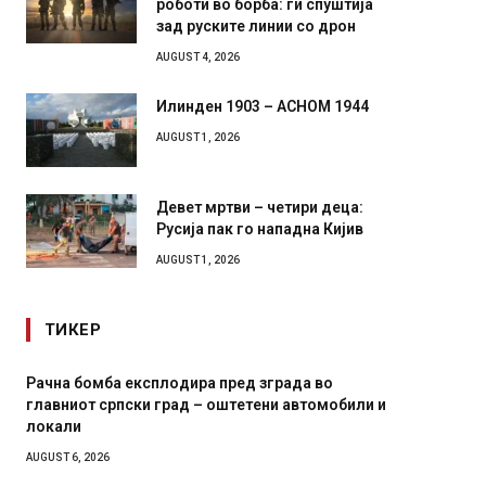
зад руските линии со дрон
AUGUST 4, 2026
Илинден 1903 – АСНОМ 1944
AUGUST 1, 2026
Девет мртви – четири деца:
Русија пак го нападна Кијив
AUGUST 1, 2026
ТИКЕР
дира пред зграда во
И Данска се милитарилизира –
ад – оштетени автомобили и
11-месечна воена
AUGUST 4, 2026