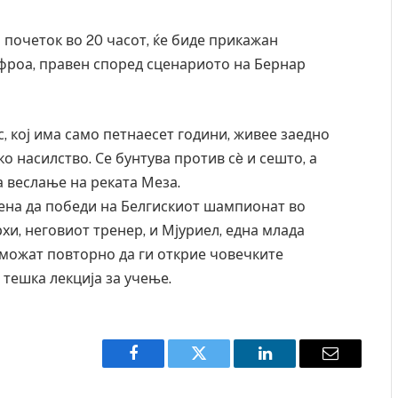
 почеток во 20 часот, ќе биде прикажан
лфроа, правен според сценариото на Бернар
, кој има само петнаесет години, живее заедно
ко насилство. Се бунтува против сè и сешто, а
а веслање на реката Меза.
 цена да победи на Белгискиот шампионат во
хи, неговиот тренер, и Мјуриел, една млада
озможат повторно да ги открие човечките
 тешка лекција за учење.
Facebook
Twitter
LinkedIn
Email