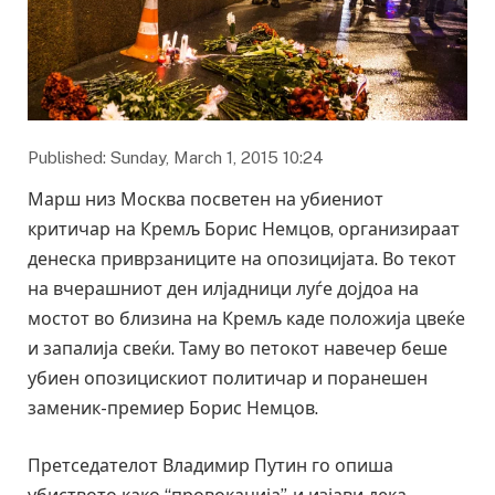
Published: Sunday, March 1, 2015 10:24
Марш низ Москва посветен на убиениот
критичар на Кремљ Борис Немцов, организираат
денеска приврзаниците на опозицијата. Во текот
на вчерашниот ден илјадници луѓе дојдоа на
мостот во близина на Кремљ каде положија цвеќе
и запалија свеќи. Таму во петокот навечер беше
убиен опозицискиот политичар и поранешен
заменик-премиер Борис Немцов.
Претседателот Владимир Путин го опиша