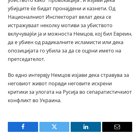
убиството како “провокација”, и изјави дека
убијците ќе бидат пронајдени и казнети. Од
Националниот Инспекторат велат дека се
истражуваат неколку мотиви за убиството
вклучувајќи ја и можноста Немцов, кој бил Евреин,
да е убиен од радикалните исламисти или дека
опозицијата го убила за да се оцрни името на
претседателот.
Во едно интервју Немцов изјави дека стравува за
неговиот живот порaди неговите искрени
критики за улогата на Русија во сепаратистичкиот
конфликт во Украина.
Facebook
Twitter
LinkedIn
Email