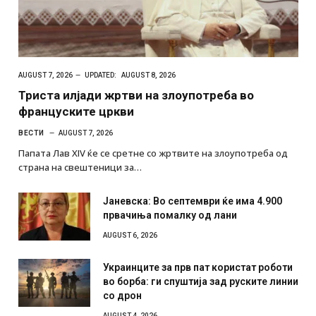
AUGUST 7, 2026
UPDATED:
AUGUST 8, 2026
Триста илјади жртви на злоупотреба во
француските цркви
ВЕСТИ
AUGUST 7, 2026
Папата Лав XIV ќе се сретне со жртвите на злоупотреба од
страна на свештеници за…
Јаневска: Во септември ќе има 4.900
првачиња помалку од лани
AUGUST 6, 2026
Украинците за прв пат користат роботи
во борба: ги спуштија зад руските линии
со дрон
AUGUST 4, 2026