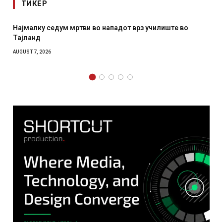
ТИКЕР
 нападот врз училиште во
СОЗИС: Украинците повеќе им
отколку на Зеленски
AUGUST 7, 2026