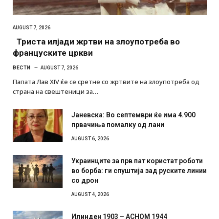
AUGUST 7, 2026
Триста илјади жртви на злоупотреба во
француските цркви
ВЕСТИ
AUGUST 7, 2026
Папата Лав XIV ќе се сретне со жртвите на злоупотреба од
страна на свештеници за…
Јаневска: Во септември ќе има 4.900
првачиња помалку од лани
AUGUST 6, 2026
Украинците за прв пат користат роботи
во борба: ги спуштија зад руските линии
со дрон
AUGUST 4, 2026
Илинден 1903 – АСНОМ 1944