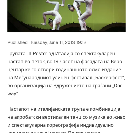
Published: Tuesday, June 11, 2013 19:12
Групата „II Posto” од Италија со спектакуларен
настап во петок, во 19 часот на фасадата на Веро
центар ќе го отвори годинашното осмо издание
на Меѓународниот уличен фестивал „Баскерфест“,
во организација на Здружението на граѓани „One
way“.
Настапот на италијанската трупа е комбинација
на акробатски вертикален танц со музика во живо
и спектакуларна кореографија индивидуално