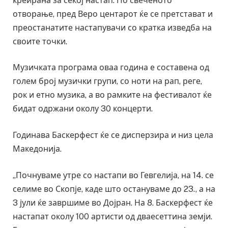
креирана за секој настап. По свеченото
отворање, пред Веро центарот ќе се претстават и
преостанатите настапувачи со кратка изведба на
своите точки.
Музичката програма оваа година е составена од
голем број музички групи, со ноти на рап, реге,
рок и етно музика, а во рамките на фестивалот ќе
бидат одржани околу 30 концерти.
Годинава Баскерфест ќе се дисперзира и низ цела
Македонија.
„Почнуваме утре со настапи во Гевгелија, на 14. се
селиме во Скопје, каде што остануваме до 23., а на
3 јули ќе завршиме во Дојран. На 8. Баскерфест ќе
настапат околу 100 артисти од дваесеттина земји.