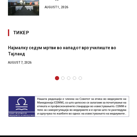
AUGUST 1, 2026
ТИКЕР
у седум мртви во нападот врз училиште во
СОЗИС: Укра
отколку на
2026
AUGUST 7, 2026