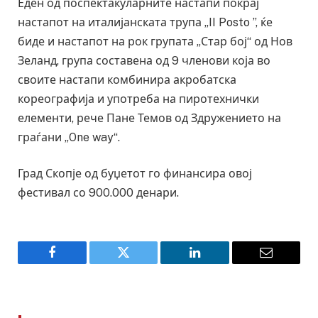
Еден од поспектакуларните настапи покрај
настапот на италијанската трупа „II Posto ”, ќе
биде и настапот на рок групата „Стар бој“ од Нов
Зеланд, група составена од 9 членови која во
своите настапи комбинира акробатска
кореографија и употреба на пиротехнички
елементи, рече Пане Темов од Здружението на
граѓани „One way“.
Град Скопје од буџетот го финансира овој
фестивал со 900.000 денари.
Facebook
Twitter
LinkedIn
Email