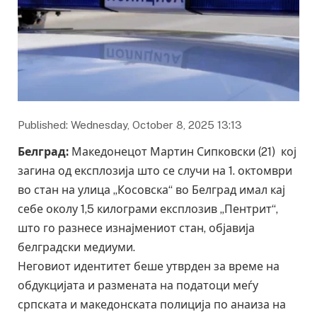
Published: Wednesday, October 8, 2025 13:13
Белград
:
Македонецот
Мартин Сипковски (21) кој
загина од експлозија што се случи на 1. октомври
во стан на улица „Косовска“ во Белград имал кај
себе околу 1,5 килограми експлозив „Пентрит“,
што го разнесе изнајмениот стан, објавија
белградски медиуми.
Неговиот идентитет беше утврден за време на
обдукцијата и размената на податоци меѓу
српската и македонската полиција по анаиза на