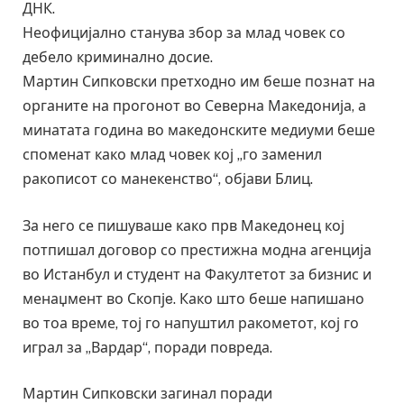
ДНК.
Неофицијално станува збор за млад човек со
дебело криминално досие.
Мартин Сипковски претходно им беше познат на
органите на прогонот во Северна Македонија, а
минатата година во македонските медиуми беше
споменат како млад човек кој „го заменил
ракописот со манекенство“, објави Блиц.
За него се пишуваше како прв Македонец кој
потпишал договор со престижна модна агенција
во Истанбул и студент на Факултетот за бизнис и
менаџмент во Скопјe. Како што беше напишано
во тоа време, тој го напуштил ракометот, кој го
играл за „Вардар“, поради повреда.
Мартин Сипковски загинал поради