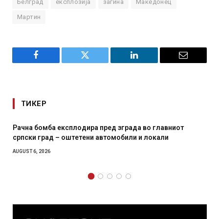
Белград
експлозија
загина
Македонец
Мартин
Facebook
Twitter
LinkedIn
Email
ТИКЕР
 главниот
И Данска се милитарилизира – воведува нов
окали
месечна воена
AUGUST 4, 2026