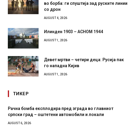
во борба: ги спуштија зад руските линии
со дрон
AUGUST 4, 2026
Илинден 1903 – АСНОМ 1944
AUGUST 1, 2026
Девет мртви – четири деца: Русија пак
го нападна Кијив
AUGUST 1, 2026
ТИКЕР
д зграда во главниот
И Данска се милитарилизира – в
омобили и локали
месечна воена
AUGUST 4, 2026