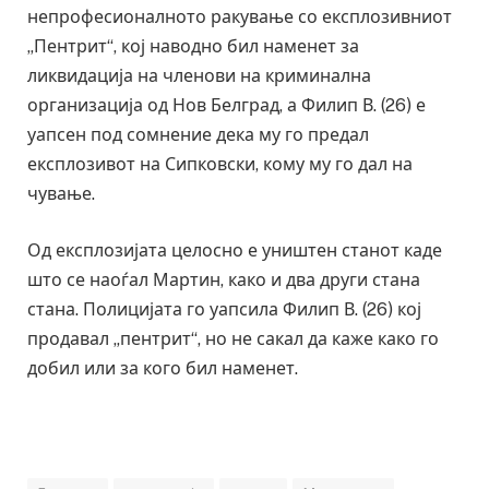
непрофесионалното ракување со експлозивниот
„Пентрит“, кој наводно бил наменет за
ликвидација на членови на криминална
организација од Нов Белград, а Филип В. (26) е
уапсен под сомнение дека му го предал
експлозивот на Сипковски, кому му го дал на
чување.
Од експлозијата целосно е уништен станот каде
што се наоѓал Мартин, како и два други стана
стана. Полицијата го уапсила Филип В. (26) кој
продавал „пентрит“, но не сакал да каже како го
добил или за кого бил наменет.