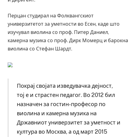
Перцан студирал на Фолквангскиот
универзитетот за уметности во Есен, каде што
изучувал виолина со проф. Питер Даниел,
камерна музика со проф. Дирк Момерц и барокна
виолина со Стефан Шардт.
Покрај својата изведувачка дејност,
тој е и страстен педагог. Во 2012 бил
назначен за гостин-професор по
виолина и камерна музика на
Државниот универзитет за уметност и
култура во Москва, а од март 2015