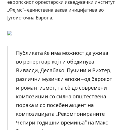
европскиот оркестарски изведувачки институт
„Фејмс“– единствена ваква иницијатива во
Југоисточна Европа.
Публиката ќе има можност да ужива
во репертоар кој ги обединува
Вивалди, Делабако, Пучини и Рихтер,
различни музички епохи – од барокот
и романтизмот, па сè до современи
композиции со силна општествена
порака и со посебен акцент на
композицијата „Рекомпонираните
Четири годишни времиња“ на Макс