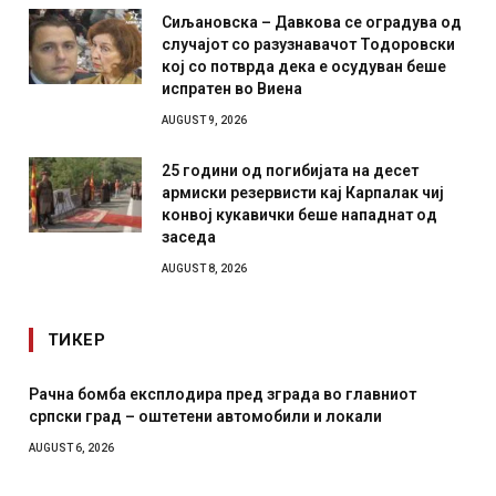
Сиљановска – Давкова се оградува од
случајот со разузнавачот Тодоровски
кој со потврда дека е осудуван беше
испратен во Виена
AUGUST 9, 2026
25 години од погибијата на десет
армиски резервисти кај Карпалак чиј
конвој кукавички беше нападнат од
заседа
AUGUST 8, 2026
ТИКЕР
лавниот
И Данска се милитарилизира – воведува нова 
али
месечна воена
AUGUST 4, 2026