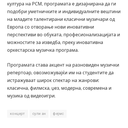
култура на РСМ, програмата е дизајнирана да ги
подобри уметничките и индивидуалните вештини
на младите талентирани класични музичари од
Европа со отворање нови иновативни
перспективи во обуката, професионализацијата и
можностите за изведба, преку иновативна
оркестарска музичка програма.
Програмата става акцент на разновиден музички
репертоар, овозможувајќи им на студентите да
истражуваат широк спектар на жанрови:
класична, филмска, џез, модерна, современа и
музика од видеоигри.
концерт
сули ан
фејмс