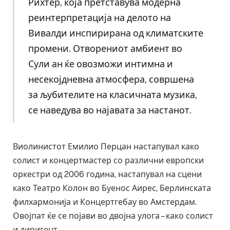
Рихтер, која претставува модерна
реинтерпретација на делото на
Вивалди инспирирана од климатските
промени. Отворениот амбиент во
Сули ан ќе овозможи интимна и
несекојдневна атмосфера, совршена
за љубителите на класичната музика,
се наведува во најавата за настанот.
Виолинистот Емилио Перцан настапувал како
солист и концертмастер со различни европски
оркестри од 2006 година, настапувал на сцени
како Театро Колон во Буенос Аирес, Берлинската
филхармонија и Концертгебау во Амстердам.
Овојпат ќе се појави во двојна улога – како солист
и диригент.