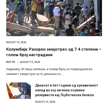
AUGUST 10, 2026
Колумбија: Разорен земјотрес од 7.4 степени –
голем број настрадани
ВЕСТИ
AUGUST 10, 2026
Најмалку 47 лица загинаа, а голем број се повредени во
силниот земјотрес што денеска го…
Дваесет и пет години од кукавичкиот
напад во кој загинаа осумина
резервисти кај Љуботенски бачила
AUGUST 10, 2026