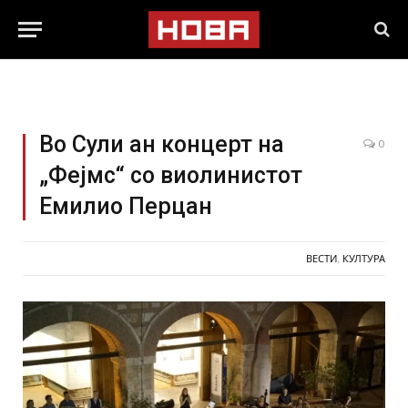
Во Сули ан концерт на
0
„Фејмс“ со виолинистот
Емилио Перцан
ВЕСТИ
,
КУЛТУРА