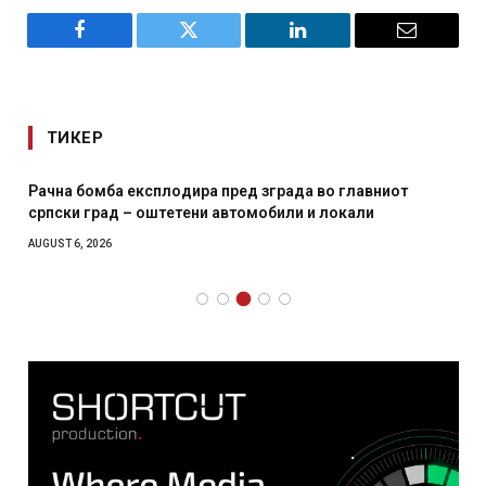
Facebook
Twitter
LinkedIn
Email
ТИКЕР
т
И Данска се милитарилизира – воведува нова 11-
месечна воена
AUGUST 4, 2026