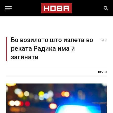
Во возилото што излета во
0
реката Радика има и
загинати
ВЕСТИ