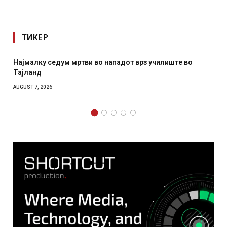
ТИКЕР
з училиште во
СОЗИС: Украинците повеќе им веруваат н
отколку на Зеленски
AUGUST 7, 2026