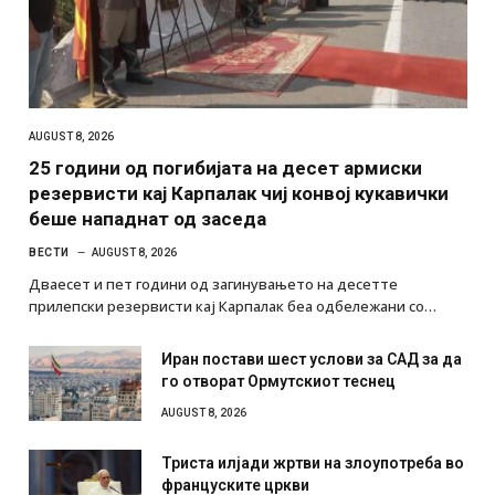
AUGUST 8, 2026
25 години од погибијата на десет армиски
резервисти кај Карпалак чиј конвој кукавички
беше нападнат од заседа
ВЕСТИ
AUGUST 8, 2026
Дваесет и пет години од загинувањето на десетте
прилепски резервисти кај Карпалак беа одбележани со…
Иран постави шест услови за САД за да
го отворат Ормутскиот теснец
AUGUST 8, 2026
Триста илјади жртви на злоупотреба во
француските цркви