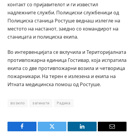
контакт со пријавителот и ги известил
надлежните служби. Полициски службеници од
Полициска станица Ростуше веднаш излегле на
местото на настанот, заедно со командирот на
станицата и полициска екипа.
Во интервенцијата се вклучила и Територијалната
противпожарна единица Гостивар, која испратила
екипа со две противпожарни возила и четворица
пожарникари. На терен е излезена и екипа на
Итната медицинска помош од Ростуше.
возило
загинати
Радика
Facebook
Twitter
LinkedIn
Email