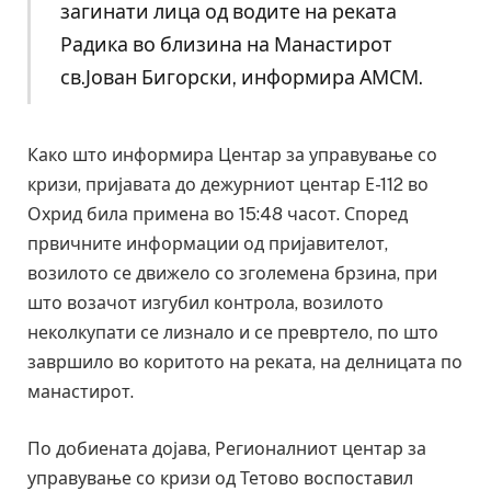
загинати лица од водите на реката
Радика во близина на Манастирот
св.Јован Бигорски, информира АМСМ.
Како што информира Центар за управување со
кризи, пријавата до дежурниот центар Е-112 во
Охрид била примена во 15:48 часот. Според
првичните информации од пријавителот,
возилото се движело со зголемена брзина, при
што возачот изгубил контрола, возилото
неколкупати се лизнало и се превртело, по што
завршило во коритото на реката, на делницата по
манастирот.
По добиената дојава, Регионалниот центар за
управување со кризи од Тетово воспоставил