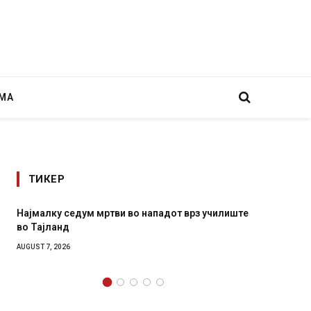
МА
ТИКЕР
врз училиште
СОЗИС: Украинците повеќе им веруваат на
генералите отколку на Зеленски
AUGUST 7, 2026