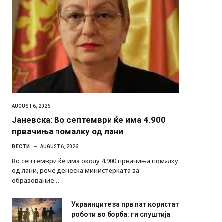
AUGUST 6, 2026
Јаневска: Во септември ќе има 4.900
првачиња помалку од лани
ВЕСТИ
AUGUST 6, 2026
Во септември ќе има околу 4.900 првачиња помалку
од лани, рече денеска министерката за
образование…
Украинците за прв пат користат
роботи во борба: ги спуштија