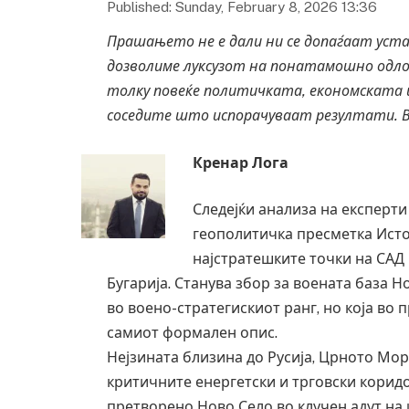
Published: Sunday, February 8, 2026 13:36
Прашањето
не
е
дали
ни
се
допаѓаат
уст
дозволиме
луксузот
на
понатамошно
одл
толку
повеќе
политичката
,
економската
соседите
што
испорачуваат
резултати
.
Кренар Лога
Следејќи анализа на експерти
геополитичка пресметка Исто
најстратешките точки на САД 
Бугарија. Станува збор за воената база 
во воено-стратегискиот ранг, но која во
самиот формален опис.
Нејзината близина до Русија, Црното Мор
критичните енергетски и трговски корид
претворено Ново Село во клучен адут на 