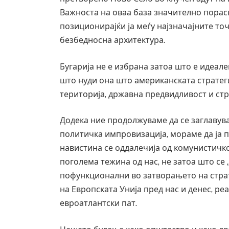
Важноста на оваа база значително порасн
позиционирајќи ја меѓу најзначајните точ
безбедносна архитектура.
Бугарија не е избрана затоа што е идеал
што нуди она што американската стратеги
територија, државна предвидливост и ст
Додека ние продолжуваме да се заглаву
политичка импровизација, мораме да ја 
навистина се оддалечија од комунистичко
поголема тежина од нас, не затоа што се 
Уште двајца почина
пофункционални во затворањето на страт
во главниот град на
на Европската Унија пред нас и денес, ре
завиткан како род
евроатлантски пат.
AUGUST 2, 2026