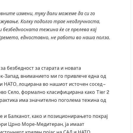
авните
измени
,
туку
дали
можеме
да
си
го
ожување
.
Колку
подолго
трае
неодлучноста
,
и
безбедносната
тежина
ќе
се
прелева
кај
Времето
,
едноставно
,
не
работи
во
наша
полза
.
 за безбедност за старата и новата
к-Запад, вниманието ми го привлече една од
и НАТО, лоцирана во нашиот источен сосед –
Ново Село, формално класифицирана како Tier 2
 практика има значително поголема тежина од
е и Балканот, како и позиционирањето покрај
ори Црно Море-Медитеран, ја имаат
источниот крилен појас на САД и НАТО.