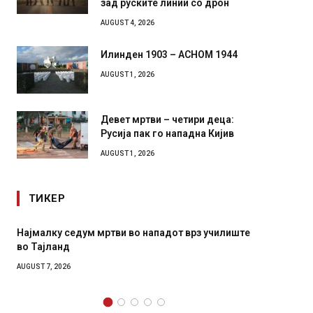
зад руските линии со дрон
AUGUST 4, 2026
Илинден 1903 – АСНОМ 1944
AUGUST 1, 2026
Девет мртви – четири деца:
Русија пак го нападна Кијив
AUGUST 1, 2026
ТИКЕР
дот врз училиште
СОЗИС: Украинците повеќе им веруваат н
генералите отколку на Зеленски
AUGUST 7, 2026