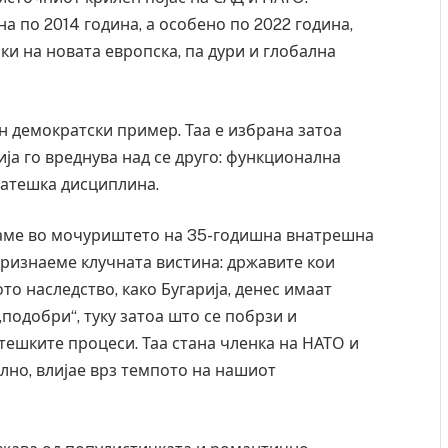
а по 2014 година, а особено по 2022 година,
ки на новата европска, па дури и глобална
ен демократски пример. Таа е избрана затоа
ја го вреднува над се друго: функционална
ратешка дисциплина.
ваме во мочуриштето на 35-годишна внатрешна
признаеме клучната вистина: државите кои
то наследство, како Бугарија, денес имаат
„подобри“, туку затоа што се побрзи и
а од повредите во ресторан
Најмалку седум мртви во напа
ешките процеси. Таа стана членка на НАТО и
 Русуија – експлозивот бил
во Тајланд
ално, влијае врз темпото на нашиот
енденски подарок
AUGUST 7, 2026