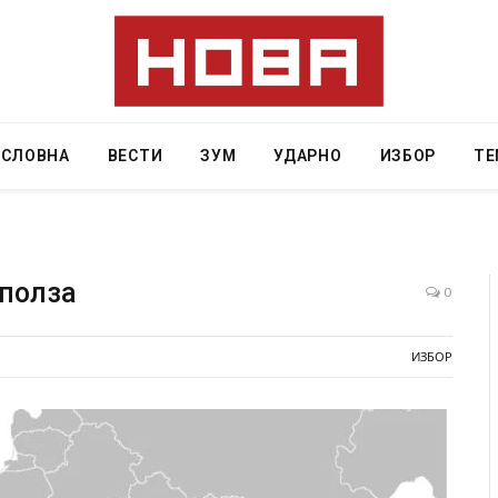
АСЛОВНА
ВЕСТИ
ЗУМ
УДАРНО
ИЗБОР
ТЕ
 полза
0
 повредите во ресторан
Најмалку седум мртви во нападот 
ИЗБОР
уија – експлозивот бил
во Тајланд
ски подарок
AUGUST 7, 2026