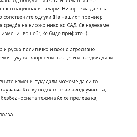
ржава од популистичката и романтично-
црвен национален аларм. Никој нема да чека
во сопствените одлуки (На нашиот премиер
а средба на високо ниво во САД. Се надеваме
 измени „во џеб“, ќе биде прифатен).
а и руско политичко и воено агресивно
леми, туку во завршени процеси и предвидливи
вните измени, туку дали можеме да си го
жување. Колку подолго трае неодлучноста,
 безбедносната тежина ќе се прелева кај
полза.