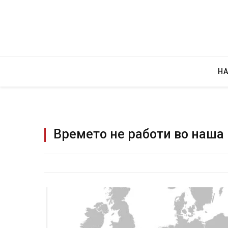
Н
Времето не работи во наша
Уште двајца починаа од
во главниот град на Рус
завиткан како роденден
AUGUST 2, 2026