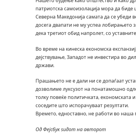
Нашето будење како општество и како д
патриотска самоизолација мора да биде 
Северна Македонија самата да се убеди 
досега двапати не му успеа лобирањето з
дека третиот обид напролет, со уставните
Во време на кинеска економска експанзиј
дејствување, Западот не инвестира во ди
држави.
Прашањето не е дали ни се допаѓаат уста
дозволиме луксузот на понатамошно одло
толку повеќе политичката, економската и
соседите што испорачуваат резултати.
Времето, едноставно, не работи во наша 
Од Фејсбук ѕидот на авторот