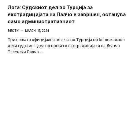
Лога: Судскиот дел во Турција за
екстрадицијата на Палчо е завршен, останува
само административниот
ВЕСТИ
MARCH 15, 2024
При нашата официјална посета во Турција ни беше кажано
дека судскиот дел во врска со екстрадицијата на Љупчо
Палевски Палчо…