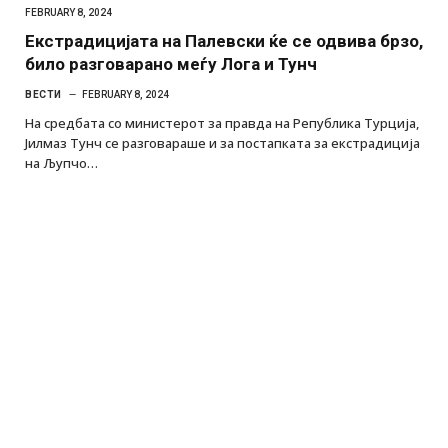
FEBRUARY 8, 2024
Екстрадицијата на Палевски ќе се одвива брзо,
било разговарано меѓу Лога и Тунч
ВЕСТИ
FEBRUARY 8, 2024
На средбата со министерот за правда на Република Турција,
Јилмаз Тунч се разговараше и за постапката за екстрадиција
на Љупчо…