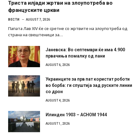
Триста илјади жртви на злоупотреба во
француските цркви
ВЕСТИ
AUGUST 7, 2026
Папата Лав XIV ќе се сретне со жртвите на злоупотреба од
страна на свештеници за…
Јаневска: Во септември ќе има 4.900
првачиња помалку од лани
AUGUST 6, 2026
Украинците за прв пат користат роботи
во борба: ги спуштија зад руските линии
со дрон
AUGUST 4, 2026
Илинден 1903 – АСНОМ 1944
AUGUST 1, 2026