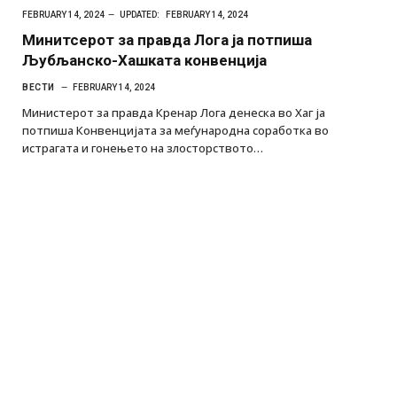
FEBRUARY 14, 2024
UPDATED:
FEBRUARY 14, 2024
Минитсерот за правда Лога ја потпиша
Љубљанско-Хашката конвенција
ВЕСТИ
FEBRUARY 14, 2024
Министерот за правда Кренар Лога денеска во Хаг ја
потпиша Конвенцијата за меѓународна соработка во
истрагата и гонењето на злосторството…