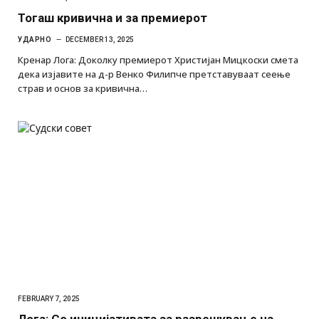
Тогаш кривична и за премиерот
УДАРНО
DECEMBER 13, 2025
Кренар Лога: Доколку премиерот Христијан Мицкоски смета
дека изјавите на д-р Венко Филипче претставуваат сеење
страв и основ за кривична…
FEBRUARY 7, 2025
Лога: Со иницијативата за разрешување на