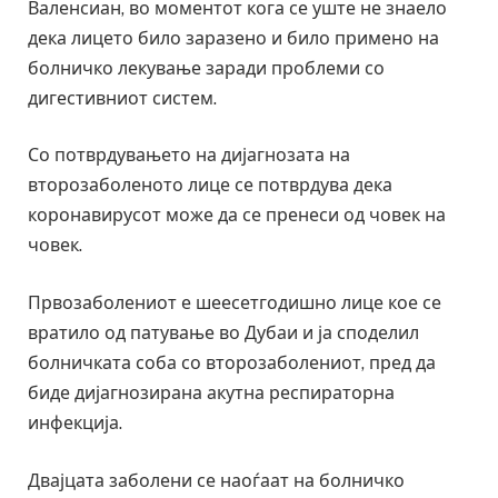
Валенсиан, во моментот кога се уште не знаело
дека лицето било заразено и било примено на
болничко лекување заради проблеми со
дигестивниот систем.
Со потврдувањето на дијагнозата на
второзаболеното лице се потврдува дека
коронавирусот може да се пренеси од човек на
човек.
Првозаболениот е шеесетгодишно лице кое се
вратило од патување во Дубаи и ја споделил
болничката соба со второзаболениот, пред да
биде дијагнозирана акутна респираторна
инфекција.
Двајцата заболени се наоѓаат на болничко