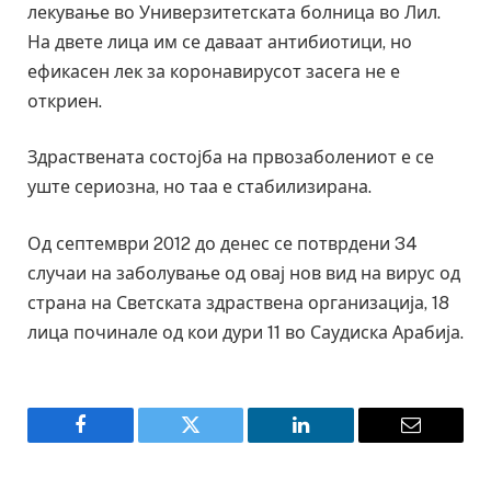
лекување во Универзитетската болница во Лил.
На двете лица им се даваат антибиотици, но
ефикасен лек за коронавирусот засега не е
откриен.
Здраствената состојба на првозаболениот е се
уште сериозна, но таа е стабилизирана.
Од септември 2012 до денес се потврдени 34
случаи на заболување од овај нов вид на вирус од
страна на Светската здраствена организација, 18
лица починале од кои дури 11 во Саудиска Арабија.
Facebook
Twitter
LinkedIn
Email