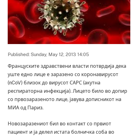
Published: Sunday, May 12, 2013 14:05
Француските здравствени власти потврдија дека
уште едно лице е заразено со коронавирусот
(nCoV) близок до вирусот САРС (акутна
респираторна инфекција). Лицето било во допир
со првозаразеното лице, јавува дописникот на
МИА од Париз.
Новозаразениот бил во контакт со првиот
пациент и ја делел истата болничка соба во