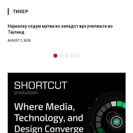
ТИКЕР
падот врз училиште во
СОЗИС: Украинците повеќе им ве
отколку на Зеленски
AUGUST 7, 2026