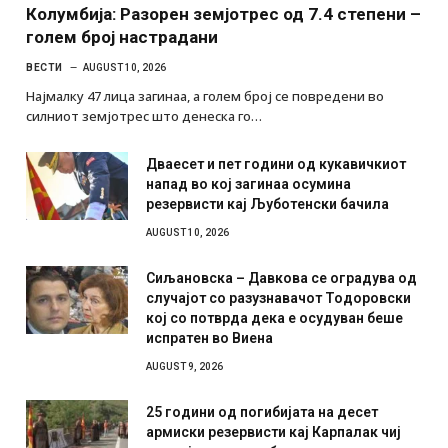
Колумбија: Разорен земјотрес од 7.4 степени –
голем број настрадани
ВЕСТИ
AUGUST 10, 2026
Најмалку 47 лица загинаа, а голем број се повредени во
силниот земјотрес што денеска го…
Дваесет и пет години од кукавичкиот
напад во кој загинаа осумина
резервисти кај Љуботенски бачила
AUGUST 10, 2026
Сиљановска – Давкова се оградува од
случајот со разузнавачот Тодоровски
кој со потврда дека е осудуван беше
испратен во Виена
AUGUST 9, 2026
25 години од погибијата на десет
армиски резервисти кај Карпалак чиј