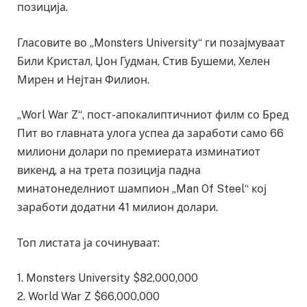
позиција.
Гласовите во „Monsters University“ ги позајмуваат
Били Кристал, Џон Гудман, Стив Бушеми, Хелен
Мирен и Нејтан Филион.
„Worl War Z“, пост-апокалиптичниот филм со Бред
Пит во главната улога успеа да заработи само 66
милиони долари по премиерата изминатиот
викенд, а на трета позиција падна
минатонеделниот шампион „Man Of Steel“ кој
заработи додатни 41 милион долари.
Топ листата ја сочинуваат:
1. Monsters University $82,000,000
2. World War Z $66,000,000