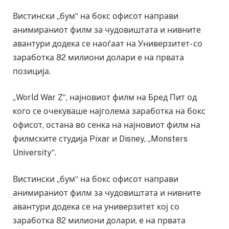
Вистински „бум“ на бокс офисот направи
анимираниот филм за чудовиштата и нивните
авантури додека се наоѓаат на Универзитет- со
заработка 82 милиони долари е на првата
позиција.
„World War Z“, најновиот филм на Бред Пит од
кого се очекуваше најголема заработка на бокс
офисот, остана во сенка на најновиот филм на
филмските студија Pixar и Disney, „Monsters
University“.
Вистински „бум“ на бокс офисот направи
анимираниот филм за чудовиштата и нивните
авантури додека се на универзитет кој со
заработка 82 милиони долари, е на првата