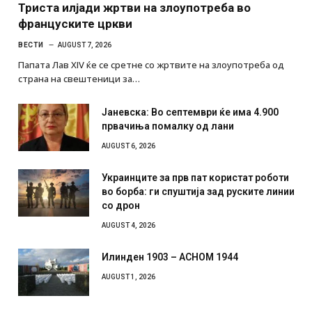
Триста илјади жртви на злоупотреба во
француските цркви
ВЕСТИ
AUGUST 7, 2026
Папата Лав XIV ќе се сретне со жртвите на злоупотреба од
страна на свештеници за…
Јаневска: Во септември ќе има 4.900
првачиња помалку од лани
AUGUST 6, 2026
Украинците за прв пат користат роботи
во борба: ги спуштија зад руските линии
со дрон
AUGUST 4, 2026
Илинден 1903 – АСНОМ 1944
AUGUST 1, 2026