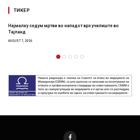
ТИКЕР
алку седум мртви во нападот врз училиште во
СОЗИС: 
ланд
отколку
T 7, 2026
AUGUST 7, 