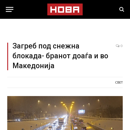
Загреб под снежна
0
блокада- бранот доаѓа и во
Македонија
СВЕТ