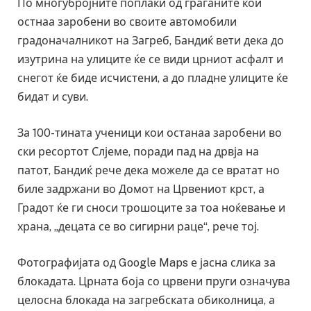
По многубројните поплаки од граѓаните кои
остнаа заробени во своите автомобили
градоначалникот на Загреб, Бандиќ вети дека до
изутрина на улиците ќе се види црниот асфалт и
снегот ќе биде исчистени, а до пладне улиците ќе
бидат и суви.
За 100-тината ученици кои останаа заробени во
ски ресортот Слјеме, поради пад на дрвја на
патот, Бандиќ рече дека можеле да се вратат но
биле задржани во Домот на Црвениот крст, а
Градот ќе ги сноси трошоците за тоа ноќевање и
храна, „децата се во сигирни раце“, рече тој.
Фотографијата од Google Maps е јасна слика за
блокадата. Црната боја со црвени пруги означува
целосна блокада на загребската обиколница, а