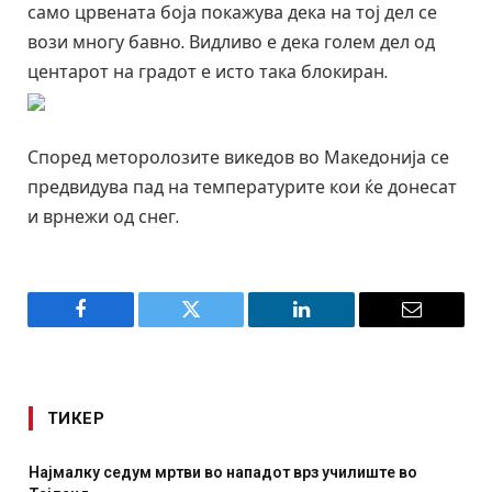
само црвената боја покажува дека на тој дел се
вози многу бавно. Видливо е дека голем дел од
центарот на градот е исто така блокиран.
Според меторолозите викедов во Македонија се
предвидува пад на температурите кои ќе донесат
и врнежи од снег.
Facebook
Twitter
LinkedIn
Email
ТИКЕР
 мртви во нападот врз училиште во
СОЗИС: Украинците