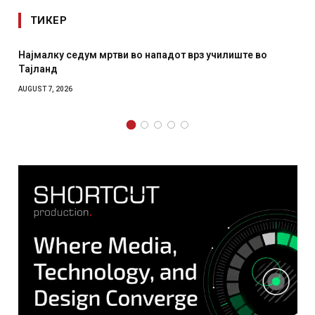
ТИКЕР
падот врз училиште во
СОЗИС: Украинците повеќе им ве
отколку на Зеленски
AUGUST 7, 2026