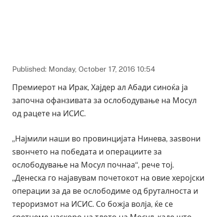
Published: Monday, October 17, 2016 10:54
Премиерот на Ирак, Хајдер ал Абади синоќа ја
започна офанзивата за ослободување на Мосул
од рацете на ИСИС.
„Најмили наши во провинцијата Нинева, заѕвони
ѕвончето на победата и операциите за
ослободување на Мосул почнаа“, рече тој.
„Денеска го најавувам почетокот на овие херојски
операции за да ве ослободиме од бруталноста и
тероризмот на ИСИС. Со божја волја, ќе се