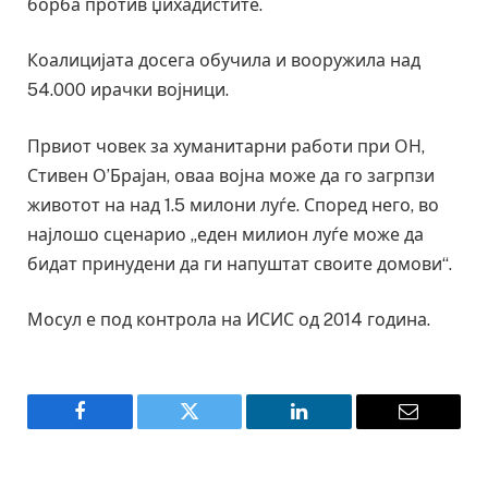
борба против џихадистите.
Коалицијата досега обучила и вооружила над
54.000 ирачки војници.
Првиот човек за хуманитарни работи при ОН,
Стивен О’Брајан, оваа војна може да го загрпзи
животот на над 1.5 милони луѓе. Според него, во
најлошо сценарио „еден милион луѓе може да
бидат принудени да ги напуштат своите домови“.
Мосул е под контрола на ИСИС од 2014 година.
Facebook
Twitter
LinkedIn
Email