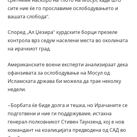
сретнеме наскоро на тлото на Мосул, каде што
сите ние ќе го прославиме ослободувањето и
вашата слобода“.
Според „Ал Џезира“ курдските борци презеле
контрола врз седум населени места во околината
на ирачкиот град.
Американските воени експерти анализираат дека
офанзивата за ослободување на Мосул од
Исламската држава би можела да трае неколку
недели.
– Борбата ќе биде долга и тешка, но Ирачаните се
подготвени и ние ги поддржуваме, истакна
генерал-полковникот Стивен Таунзенд, кој е нов
командант на коалицијата предводена од САД во