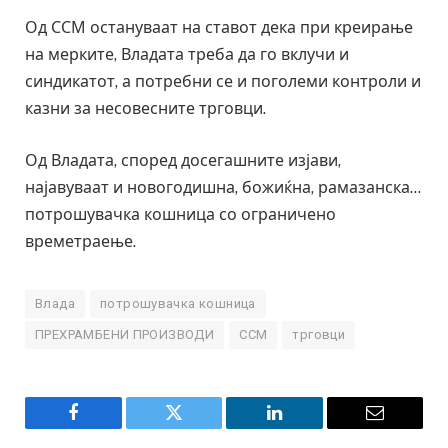
Од ССМ остануваат на ставот дека при креирање
на мерките, Владата треба да го вклучи и
синдикатот, а потребни се и поголеми контроли и
казни за несовесните трговци.
Од Владата, според досегашните изјави,
најавуваат и новогодишна, божиќна, рамазанска…
потрошувачка кошница со ограничено
времетраење.
Влада
потрошувачка кошница
ПРЕХРАМБЕНИ ПРОИЗВОДИ
ССМ
трговци
Facebook
Twitter
LinkedIn
Email