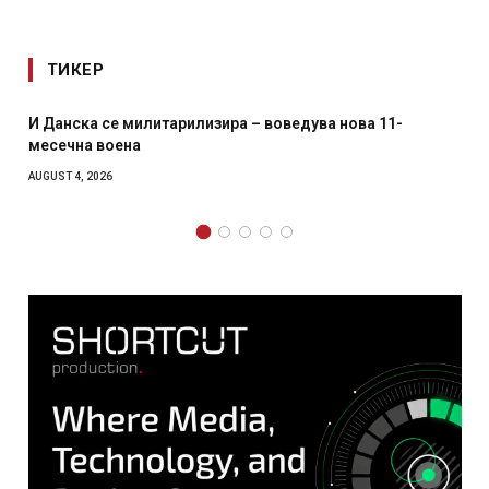
ТИКЕР
едува нова 11-
Уште двајца починаа од повредите во 
главниот град на Русуија – експлозиво
како роденденски подарок
AUGUST 2, 2026