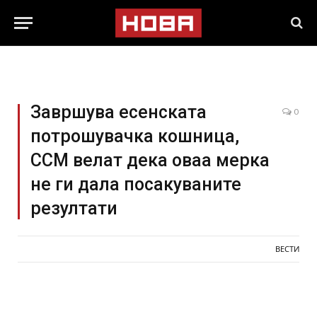
Завршува есенската
0
потрошувачка кошница,
ССМ велат дека оваа мерка
не ги дала посакуваните
резултати
ВЕСТИ