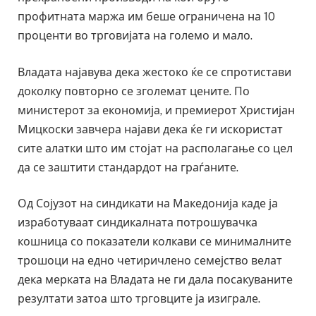
профитната маржа им беше ограничена на 10
проценти во трговијата на големо и мало.
Владата најавува дека жестоко ќе се спротистави
доколку повторно се зголемат цените. По
министерот за економија, и премиерот Христијан
Мицкоски завчера најави дека ќе ги искористат
сите алатки што им стојат на располагање со цел
да се заштити стандардот на граѓаните.
Од Сојузот на синдикати на Македонија каде ја
изработуваат синдикалната потрошувачка
кошница со показатели колкави се минималните
трошоци на едно четиричлено семејство велат
дека мерката на Владата не ги дала посакуваните
резултати затоа што трговците ја изиграле.