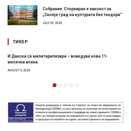
Собрание: Сторниран е законот за
„Скопје град на културата без тендери“
JULY 29, 2026
ТИКЕР
литарилизира – воведува нова 11-
Уште двајца почина
главниот град на Р
како роденденски
AUGUST 2, 2026