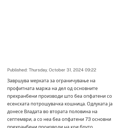
Published: Thursday, October 31, 2024 09:22
Завршува мерката за ограничување на
профитната маржа на дел од основните
прехранбени производи што беа опфатени со
есенската потрошувачка кошница. Одлуката ја
донесе Владата во втората половина на
септември, а со неа беа опфатени 73 основни
прехранбени производи на кои бруто