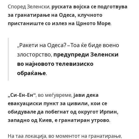
Според Зеленски,
руската војска се подготвува
за гранатирање на Одеса, клучното
пристаниште со излез на Црното Море
.
„Ракети на Одеса? – Тоа ќе биде воено
злосторство,
предупреди Зеленски
во најновото телевизиско
обраќање
.
„Си-Ен-Ен“
, во меѓувреме,
јави дека
евакуациски пункт за цивили, кои се
обидувале да побегнат од округот Ирпин,
западно од Киев, е гранатиран утрово
.
На таа локација, во моментот на гранатирање,