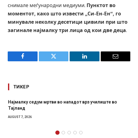
снимале меѓународни медиуми.
Пунктот во
моментот, како што извести „Си-Ен-Ен“, го
минувале неколку десетици цивили при што
загинале најмалку три лица од кои две деца
.
Facebook
Twitter
LinkedIn
Email
ТИКЕР
падот врз училиште во
СОЗИС: Украинците повеќе им ве
отколку на Зеленски
AUGUST 7, 2026