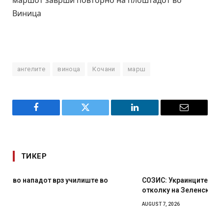
маршот заврши повторно на плоштадот во
Виница
ангелите
виноца
Кочани
марш
Facebook
Twitter
LinkedIn
Email
ТИКЕР
СОЗИС: Украинците повеќе им веруваат на генералите
отколку на Зеленски
AUGUST 7, 2026