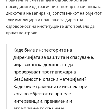
Родителите сметаат дека одговорноста за
последиците од трагичниот пожар во кочанската
дискотека не запира кај сопственикот на објектот,
туку имплицира и прашање за директна
одговорност на институциите што требало да
вршат контроли.
Каде биле инспекторите на
Дирекцијата за заштита и спасување,
чија законска должност е да
проверуваат противпожарна
безбедност и опасни материјали?
Каде биле градежните инспектори
кога во објектот се вршеле
интервенции, пренамени и
вградување токсични и