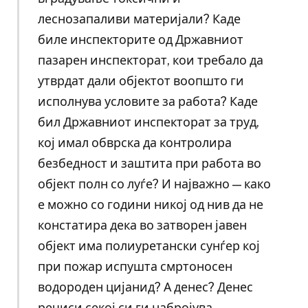
леснозапаливи материјали? Каде
биле инспекторите од Државниот
пазарен инспекторат, кои требало да
утврдат дали објектот воопшто ги
исполнува условите за работа? Каде
бил Државниот инспекторат за труд,
кој имал обврска да контролира
безбедност и заштита при работа во
објект полн со луѓе? И најважно — како
е можно со години никој од нив да не
констатира дека во затворен јавен
објект има полиуретански сунѓер кој
при пожар испушта смртоносен
водороден цијанид? А денес? Денес
речиси секој си ги набројува