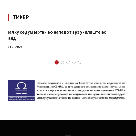
ТИКЕР
СОЗИС: Украинците повеќе им веруваат на генералите
отколку на Зеленски
AUGUST 7, 2026