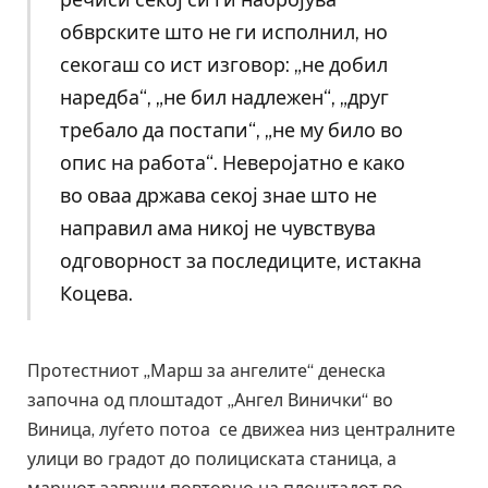
обврските што не ги исполнил, но
секогаш со ист изговор: „не добил
наредба“, „не бил надлежен“, „друг
требало да постапи“, „не му било во
опис на работа“. Неверојатно е како
во оваа држава секој знае што не
направил ама никој не чувствува
одговорност за последиците, истакна
Коцева.
Протестниот „Марш за ангелите“ денеска
започна од плоштадот „Ангел Винички“ во
Виница, луѓето потоа се движеа низ централните
улици во градот до полициската станица, а