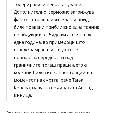
толерирање и непостапување.
Дополнително, сериозно загрижува
фактот што анализите за цијанид
биле правени приближно една година
по обдукциите, бидејќи ако и после
една година, во примероци што
стоеле замрзнати, сѐ уште се
пронаоѓаат вредности над
граничните, тогаш прашањето е
колкави биле тие концентрации во
моментот на смртта, рече Тања
Коцева, мајка на починатата Ана од
Виница.