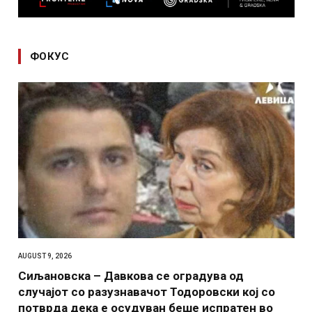
ФОКУС
AUGUST 9, 2026
Сиљановска – Давкова се оградува од
случајот со разузнавачот Тодоровски кој со
потврда дека е осудуван беше испратен во