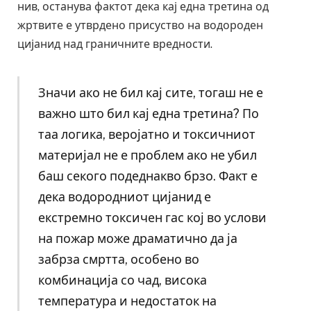
нив, останува фактот дека кај една третина од
жртвите е утврдено присуство на водороден
цијанид над граничните вредности.
Значи ако не бил кај сите, тогаш не е
важно што бил кај една третина? По
таа логика, веројатно и токсичниот
материјал не е проблем ако не убил
баш секого подеднакво брзо. Факт е
дека водородниот цијанид е
екстремно токсичен гас кој во услови
на пожар може драматично да ја
забрза смртта, особено во
комбинација со чад, висока
температура и недостаток на