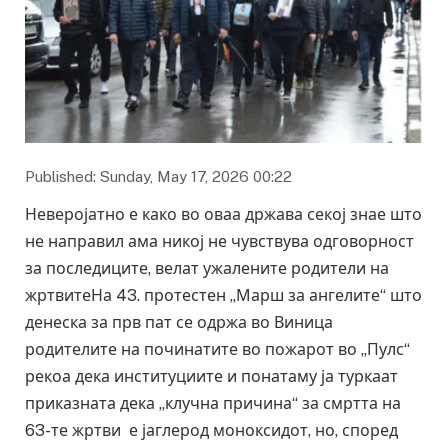
Published: Sunday, May 17, 2026 00:22
Неверојатно е како во оваа држава секој знае што
не направил ама никој не чувствува одговорност
за последиците, велат ужалените родители на
жртвитеНа 43. протестен „Марш за ангелите“ што
денеска за прв пат се одржа во Виница
родителите на починатите во пожарот во „Пулс“
рекоа дека институциите и понатаму ја туркаат
приказната дека „клучна причина“ за смртта на
63-те жртви е јаглерод моноксидот, но, според