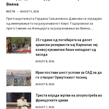
Виена
ВЕСТИ
AUGUST 9, 2026
Претседателката Гордана Сиљановска-Давкова се оградува
од именувањето на разузнавачот Киро Тодоровски за
претставник на Агенцијата за разузнавање во Виена,…
25 години од погибијата на десет
армиски резервисти кај Карпалак чиј
конвој кукавички беше нападнат од
заседа
AUGUST 8, 2026
Иран постави шест услови за САД за да
го отворат Ормутскиот теснец
AUGUST 8, 2026
Триста илјади жртви на злоупотреба во
француските цркви
AUGUST 7, 2026