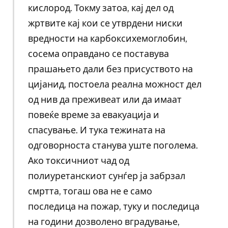
кислород. Токму затоа, кај дел од
жртвите кај кои се утврдени ниски
вредности на карбоксихемоглобин,
сосема оправдано се поставува
прашањето дали без присуството на
цијанид, постоела реална можност дел
од нив да преживеат или да имаат
повеќе време за евакуација и
спасување. И тука тежината на
одговорноста станува уште поголема.
Ако токсичниот чад од
полиуретанскиот сунѓер ја забрзал
смртта, тогаш ова не е само
последица на пожар, туку и последица
на години дозволено вградување,