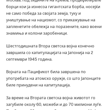
Москва, под ѕидините на Кремљ, продефилирале
борци кои ја изнесоа гигантската борба, носејќи
не само победа за својата земја, туку и
уништување на нацизмот, со прикажување на
запленетите обележја на поразените, како воени
знамиња и колони заробеници.
Шестгодишната Втора светска војна конечно
завршила со капитулацијата на Јапонија на 2
септември 1945 година.
Војната на Пацификот била завршена по
употребата на атомско оружје, со што Јапонците
биле принудени на капитулација.
За време на Втората светска војна животот го
загубиле околу 60, можеби и до 70 милиони луѓе.