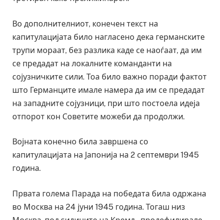
Во дополнителниот, конечен текст на
капитулацијата било нагласено дека германските
трупи мораат, без разлика каде се наоѓаат, да им
се предадат на локалните команданти на
сојузничките сили. Тоа било важно поради фактот
што Германците имале намера да им се предадат
на западните сојузници, при што постоела идеја
отпорот кон Советите можеби да продолжи.
Војната конечно била завршена со
капитулацијата на Јапонија на 2 септември 1945
година.
Првата голема Парада на победата била одржана
во Москва на 24 јуни 1945 година. Тогаш низ