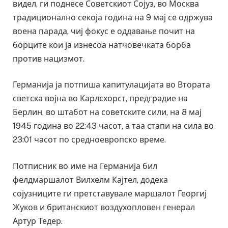
видел, ги поднесе Советскиот Сојуз, во Москва
традиционално секоја година на 9 мај се одржува
воена парада, чиј фокус е оддавање почит на
борците кои ја изнесоа натчовечката борба
против нацизмот.
Германија ја потпиша капитулацијата во Втората
светска војна во Карлсхорст, предградие на
Берлин, во штабот на советските сили, на 8 мај
1945 година во 22:43 часот, а таа стапи на сила во
23:01 часот по средноевропско време.
Потписник во име на Германија бил
фелдмаршалот Вилхелм Кајтел, додека
сојузниците ги претставувале маршалот Георгиј
Жуков и британскиот воздухопловен генерал
Артур Тедер.