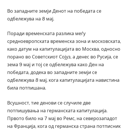
Во западните земји Денот на победата се
одбележува на 8 мај.
Поради временската разлика меѓу
средноевропската временска зона и московската,
како датум на капитулацијата во Москва, односно
порано во Советскиот Сојуз, а денес во Русија, се
зема 9 мај и тој се одбележува како Ден на
победата, додека во западните земји се
одбележува 8 мај, кога капитулацијата навистина
била потпишана.
Всушност, тие денови се случиле две
потпишувања на германската капитулација.
Првото било на 7 мај во Ремс, на северозападот
на Франција, кога од германска страна потписник