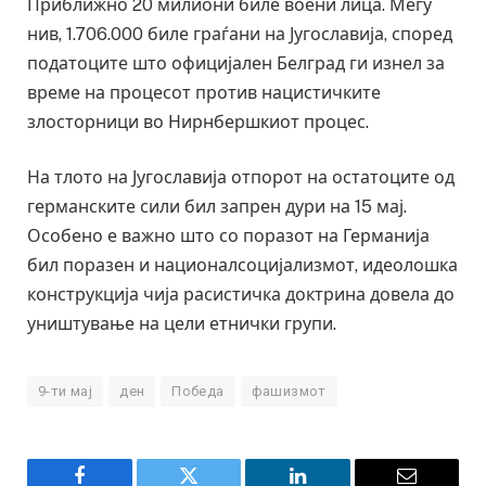
Приближно 20 милиони биле воени лица. Меѓу
нив, 1.706.000 биле граѓани на Југославија, според
податоците што официјален Белград ги изнел за
време на процесот против нацистичките
злосторници во Нирнбершкиот процес.
На тлото на Југославија отпорот на остатоците од
германските сили бил запрен дури на 15 мај.
Особено е важно што со поразот на Германија
бил поразен и националсоцијализмот, идеолошка
конструкција чија расистичка доктрина довела до
уништување на цели етнички групи.
9-ти мај
ден
Победа
фашизмот