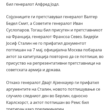
бил генералот Алфред Јодл.
Сојузниците ги претставувал генералот Валтер
Бедел Смит, а Советите генералот Иван
Суслопаров. Тогаш бил присутен и претставникот
на Франција, генералот Франсоа Севез. Бидејќи
Јосиф Сталин не го прифатил документот
потпишан на 7 мај, официјална Москва побарала
актот за капитулација повторно да се потпише, во
присуство на репрезентативни претставници на
советската армија и држава.
Откако генералот Двајт Ајзенхауер ги прифатил
аргументите на Сталин, новото потпишување се
случило следниот ден во Берлин, односно
Карлсхорст, а актот потпишан во Ремс бил
третиран како прелиминарен.