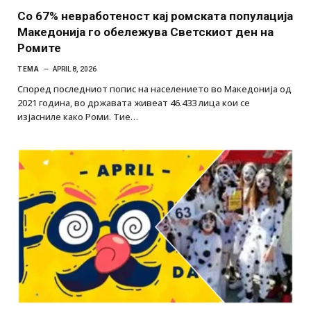
Со 67% невработеност кај ромската популација
Македонија го обележува Светскиот ден на
Ромите
ТЕМА
APRIL 8, 2026
Според последниот попис на населението во Македонија од
2021 година, во државата живеат 46.433 лица кои се
изјасниле како Роми. Тие…