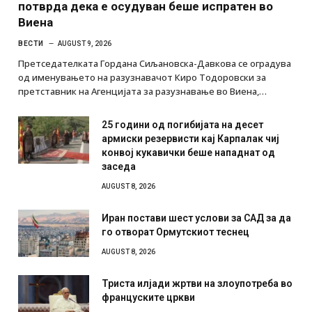
потврда дека е осудуван беше испратен во
Виена
ВЕСТИ
AUGUST 9, 2026
Претседателката Гордана Сиљановска-Давкова се оградува
од именувањето на разузнавачот Киро Тодоровски за
претставник на Агенцијата за разузнавање во Виена,…
25 години од погибијата на десет
армиски резервисти кај Карпалак чиј
конвој кукавички беше нападнат од
заседа
AUGUST 8, 2026
Иран постави шест услови за САД за да
го отворат Ормутскиот теснец
AUGUST 8, 2026
Триста илјади жртви на злоупотреба во
француските цркви