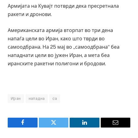
Армијата на Кувајт потврди дека пресретнала
ракети и дронови.
Американската армија вторпат во три дена
напаѓа цели во Иран, како што тврди во
самоодбрана. На 25 мај во „самоодбрана“ беа
нападнати цели во јужен Иран, а мета беа
иранските ракетни полигони и бродови.
Иран
нападна
са
Facebook
Twitter
LinkedIn
Email