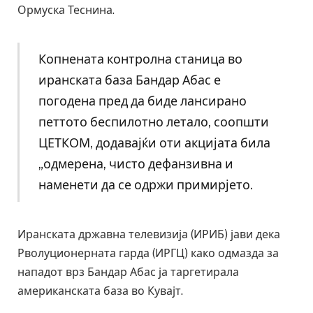
Ормуска Теснина.
Копнената контролна станица во
иранската база Бандар Абас е
погодена пред да биде лансирано
петтото беспилотно летало, соопшти
ЦЕТКОМ, додавајќи оти акцијата била
„одмерена, чисто дефанзивна и
наменети да се одржи примирјето.
Иранската државна телевизија (ИРИБ) јави дека
Рволуционерната гарда (ИРГЦ) како одмазда за
нападот врз Бандар Абас ја таргетирала
американската база во Кувајт.