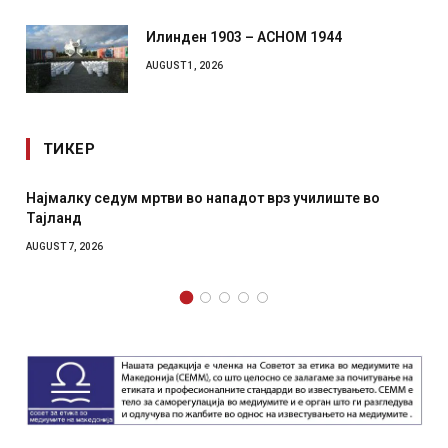
Илинден 1903 – АСНОМ 1944
AUGUST 1, 2026
ТИКЕР
алку седум мртви во нападот врз училиште во
СОЗИС: 
ланд
отколку
T 7, 2026
AUGUST 7, 