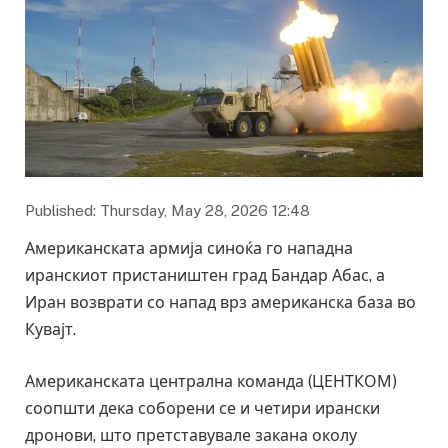
Published: Thursday, May 28, 2026 12:48
Американската армија синоќа го нападна
иранскиот пристаништен град Бандар Абас, а
Иран возврати со напад врз американска база во
Кувајт.
Американската централна команда (ЦЕНТКОМ)
соопшти дека соборени се и четири ирански
дронови, што претставувале закана околу