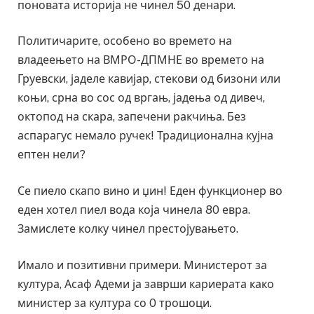
поновата историја не чинел 50 денари.
Политичарите, особено во времето на
владеењето на ВМРО-ДПМНЕ во времето на
Груевски, јаделе кавијар, стекови од бизони или
коњи, срна во сос од вргањ, јадења од дивеч,
октопод на скара, запечени ракчиња. Без
аспарагус немало ручек! Традиционална кујна
ептен нели?
Се пиелo скапo винo и џин! Еден функционер во
еден хотел пиел вода која чинела 80 евра.
Замислете колку чинел престојувањето.
Имало и позитивни примери. Министерот за
култура, Асаф Адеми ја заврши кариерата како
министер за култура со 0 трошоци.