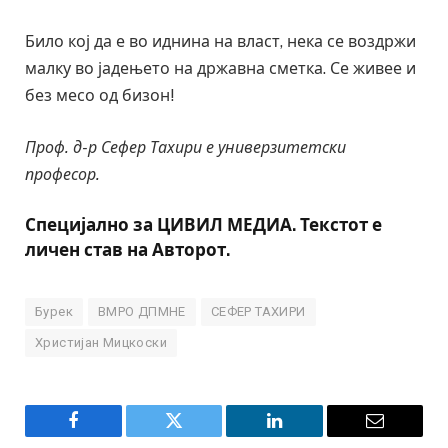
Било кој да е во иднина на власт, нека се воздржи
малку во јадењето на државна сметка. Се живее и
без месо од бизон!
Проф. д-р Сефер Тахири е универзитетски
професор.
Специјално за ЦИВИЛ МЕДИА. Текстот е
личен став на Авторот.
Бурек
ВМРО ДПМНЕ
СЕФЕР ТАХИРИ
Христијан Мицкоски
Facebook
Twitter
LinkedIn
Email