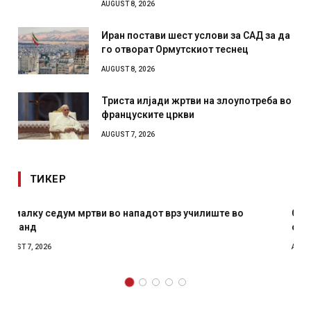
AUGUST 8, 2026
Иран постави шест услови за САД за да
го отворат Ормутскиот теснец
AUGUST 8, 2026
Триста илјади жртви на злоупотреба во
француските цркви
AUGUST 7, 2026
ТИКЕР
СОЗИС: Украинците повеќе им веруваат на генералите
отколку на Зеленски
AUGUST 7, 2026