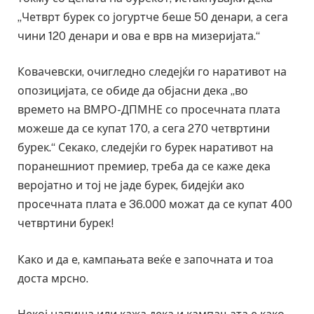
„Четврт бурек со јогуртче беше 50 денари, а сега
чини 120 денари и ова е врв на мизеријата.“
Ковачевски, очигледно следејќи го наративот на
опозицијата, се обиде да објасни дека „во
времето на ВМРО-ДПМНЕ со просечната плата
можеше да се купат 170, а сега 270 четвртини
бурек.“ Секако, следејќи го бурек наративот на
поранешниот премиер, треба да се каже дека
веројатно и тој не јаде бурек, бидејќи ако
просечната плата е 36.000 можат да се купат 400
четвртини бурек!
Како и да е, кампањата веќе е започната и тоа
доста мрсно.