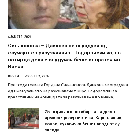
AUGUST 9, 2026
Сиљановска – Давкова се оградува од
случајот со разузнавачот Тодоровски кој со
потврда дека е осудуван беше испратен во
Виена
ВЕСТИ
AUGUST 9, 2026
Претседателката Гордана Сиљановска-Давкова се оградува
од именувањето на разузнавачот Киро Тодоровски за
претставник на Агенцијата за разузнавање во Виена,…
25 години од погибијата на десет
армиски резервисти кај Карпалак чиј
конвој кукавички беше нападнат од
заседа