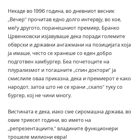
Некаде во 1996 година, во дневниот весник
„Вечер“ прочитав едно долго интервју, во кое,
меѓу другото, поранешниот премиер, Бранко
Црвенковски изјавуваше дека поради големите
обврски и државни ангажмани на позицијата која
ја имаше, често се хранеше со еден добро
подготвен хамбургер. Беа почетоците на
плурализмот и тогашните „спин доктори“ ја
смислиле оваа приказна, дека и премиерот е како
народот, затоа што не се храни „скапо“ туку со
бургер, кој не чини многу.
Вистината е дека, иако сме сиромашна држава, во
овие триесет години, во името на
„репрезентациите,“ владините функционери
трошеле милиони евра!