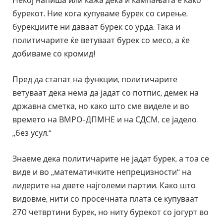
Некој напиша или кажа дека и кампањата е како
бурекот. Ние кога купуваме бурек со сирење,
бурекџиите ни даваат бурек со урда. Така и
политичарите ќе ветуваат бурек со месо, а ќе
добиваме со кромид!
Пред да стапат на функции, политичарите
ветуваат дека нема да јадат со потпис, демек на
државна сметка, но како што сме виделе и во
времето на ВМРО-ДПМНЕ и на СДСМ, се јадело
„без усул.“
Знаеме дека политичарите не јадат бурек, а тоа се
виде и во „математичките непрецизности“ на
лидерите на двете најголеми партии. Како што
видовме, нити со просечната плата се купуваат
270 четвртини бурек, но ниту бурекот со јогурт во