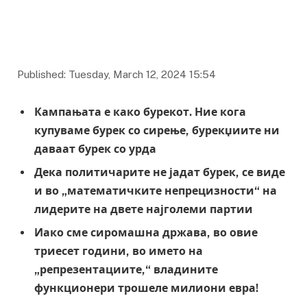
Published: Tuesday, March 12, 2024 15:54
Кампањата е како бурекот. Ние кога
купуваме бурек со сирење, бурекџиите ни
даваат бурек со урда
Дека политичарите не јадат бурек, се виде
и во „математичките непрецизности“ на
лидерите на двете најголеми партии
Иако сме сиромашна држава, во овие
триесет години, во името на
„репрезентациите,“ владините
функционери трошеле милиони евра!