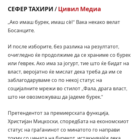
СЕФЕР ТАХИРИ /
Цивил Медиа
„Ако имаш бурек, имаш сè!“ Вака некако велат
Босанците.
И после изборите, без разлика на резултатот,
очигледно ќе продолжиме да се храниме со бурек
или ѓеврек. Ако има за јогурт, тие што ќе бидат на
власт, веројатно ќе мислат дека треба да им се
заблагодаруваме со по некој статус на
социјалните мрежи во стилот „Фала, драга власт,
што ни овозможуваш да јадеме бурек.“
Претендентот за премиерската функција,
Христијан Мицкоски, споредбата на економскиот
статус на граѓанинот со минатото го направи
токму со цената на бурекот, истакнувајќи дека