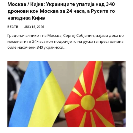
Москва / Кијив: Украинците упатија над 340
дронови кон Москва за 24 часа, а Русите го
нападнаа Кијив
ВЕСТИ
JULY 15, 2026
Градоначалникот на Москва, Сергеј Собјанин, изјави дека во
изминатите 24 часа кон подрачјето на руската престолнина
биле насочени 340 украински…