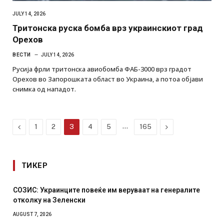
JULY 14, 2026
Тритонска руска бомба врз украинскиот град
Орехов
ВЕСТИ
JULY 14, 2026
Русија фрли тритонска авиобомба ФАБ-3000 врз градот
Орехов во Запорошката област во Украина, а потоа објави
снимка од нападот.
Previous
…
Next
1
2
3
4
5
165
ТИКЕР
СОЗИС: Украинците повеќе им веруваат на генералите
отколку на Зеленски
AUGUST 7, 2026